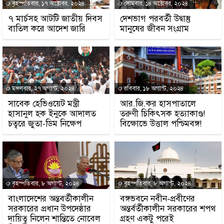
বৃহস্পতিবার, ১৭ অক্টোবর, ২০২৪
সোমবার, ১৪ অক্টোবর, ২০২৪
৭ মার্চসহ আটটি জাতীয় দিবস
দেশভাগ পরবর্তী উদ্বাস্তু
বাতিল করে আদেশ জারি
মানুষের জীবন সংগ্রাম
মঙ্গলবার, ২৭ অগাস্ট, ২০২৪
রবিবার, ১৮ অগাস্ট, ২০২৪
সাবেক হেভিওয়েট মন্ত্রী
আর.জি.কর হাসপাতালে
হাসানুল হক ইনুকে আদালত
তরুণী চিকিৎসক হত্যাকাণ্ড!
চত্বরে জুতা-ডিম নিক্ষেপ
বিক্ষোভে উত্তাল পশ্চিমবঙ্গ!
বৃহস্পতিবার, ৮ অগাস্ট, ২০২৪
বৃহস্পতিবার, ৮ অগাস্ট, ২০২৪
বাংলাদেশের অন্তবর্তীকালীন
বঙ্গভবনে নবীন-প্রবীণের
সরকারের প্রধান উপদেষ্ঠার
অন্তর্বর্তীকালীন সরকারের শপথ
দায়িত্ব নিলেন শান্তিতে নোবেল
গ্রহণ একটু পরেই