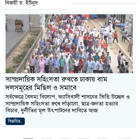
বিজয়ী ড. ইউনুস
সাম্প্রদায়িক সহিংসতা রুখতে ঢাকায় বাম
দলসমূহের মিছিল ও সমাবে
সর্বক্ষেত্রে বৈষম্য বিলোপ, ফ্যাসিবাদী শাসনের ভিত্তি উচ্ছেদ ও
সাম্প্রদায়িক সহিংসতা রুখে দাঁড়ানো, ছাত্র-জনতা হত্যার
বিচার, দুর্নীতির মূল উৎপাটনের দাবিতে আজ
বিস্তারিত..