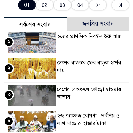
01
02
03
04
জনপ্রিয় সংবাদ
সর্বশেষ সংবাদ
হজের প্রাথমিক নিবন্ধন শুরু আজ
১
দেশের বাজারে ফের বাড়ল স্বর্ণের
২
দাম
দেশের ৮ অঞ্চলে ঝোড়ো হাওয়ার
৩
আভাস
হজ প্যাকেজ ঘোষণা : সর্বনিম্ন ৫
৪
লাখ সাড়ে ৫ হাজার টাকা