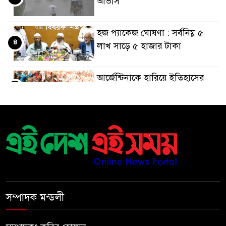
আভাস
হজ প্যাকেজ ঘোষণা : সর্বনিম্ন ৫
৪
লাখ সাড়ে ৫ হাজার টাকা
আর্জেন্টিনাকে হারিয়ে ইতিহাসের
৫
পাতায় একাধিক বিশ্বরেকর্ড গড়ল
স্পেন
রানার্সআপ হয়েও বীরের মর্যাদা,
৬
আর্জেন্টিনায় সাধারণ ছুটি ঘোষণা
বরিশাল যাওযার পথে পথসভায়
৭
বক্তব্য দেন ডা. শফিকুর রহমান
সম্পাদক মন্ডলী
কনে নিয়ে ফেরার পথে মাইক্রোবাস