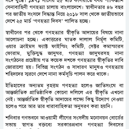
সঙ্গে যুদ্ধে। ১৯৭১ সালের ২৫ মার্চ কালরাতে বর্বর পাকিস্তানি
সেনাবাহিনী গণহত্যা চালায় বাংলাদেশে। স্বাধীনতার ৪৬ বছর
পর জাতীয় সংসদে সিদ্ধান্ত নিয়ে ২০১৮ সাল থেকে জাতীয়ভাবে
দেশে ২৫ মার্চ ‘গণহত্যা দিবস’ পালিত হচ্ছে।
স্বাধীনের পর থেকে গণহত্যার স্বীকৃতি আদায়ের বিষয়ে নানা
আলোচনা হচ্ছে। একাত্তরের ঘাতক দালাল নির্মূল কমিটি,
ওয়ার ক্রাইমস ফ্যাক্ট ফাইন্ডিং কমিটি, সেক্টর কমান্ডারস
ফোরাম, মুক্তিযুদ্ধ জাদুঘর, গণহত্যা জাদুঘরসহ নানা
সংগঠনের প্রচেষ্টায় গত কয়েক দশকে গণহত্যার স্বীকৃতির দাবি
জোরালো হয়। বিভিন্ন সংগঠন ও সাধারণ মানুষও গণহত্যায়
শহিদদের স্মরণে দেশে নানা কর্মসূচি পালন করে থাকে।
ইতিহাসের অন্যতম বৃহত্তম গণহত্যা হলেও জাতিসংঘে বা
আন্তর্জাতিক প্রাতিষ্ঠানিক কোনো দলিলে এর স্বীকৃতি এখনো
নেই। আন্তর্জাতিক স্বীকৃতি আদায়ের লক্ষ্যে কিছু উদ্যোগ নেওয়া
হলেও পরে আর তার ধারাবাহিকতা অনুসরণ করা হয়নি।
শনিবার গণভবনে আওয়ামী লীগের সংসদীয় মনোনয়ন বোর্ডের
সভায় স্বাগত বক্তব্যে সরকারপ্রধান গণহত্যা দিবসের