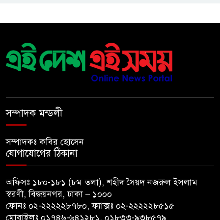
পাতায় একাধিক বিশ্বরেকর্ড গড়ল
স্পেন
রানার্সআপ হয়েও বীরের মর্যাদা,
আর্জেন্টিনায় সাধারণ ছুটি ঘোষণা
বরিশাল যাওযার পথে পথসভায়
বক্তব্য দেন ডা. শফিকুর রহমান
সম্পাদক মন্ডলী
কনে নিয়ে ফেরার পথে মাইক্রোবাস
সম্পাদকঃ কবির হোসেন
খাদে পড়ে শিশুসহ নিহত ২, আহত
যোগাযোগের ঠিকানা
১২
অফিসঃ ১৮০-১৮১ (৮ম তলা), শহীদ সৈয়দ নজরুল ইসলাম
মধ্যপ্রাচ্যে যুক্তরাষ্ট্র-ইরান পাল্টাপাল্টি
স্বরণী, বিজয়নগর, ঢাকা – ১০০০
হামলা অব্যাহত, উত্তেজনা আরও
ফোনঃ ০২-২২২২২৮৭৮০, ফ্যাক্সঃ ০২-২২২২২৮৫১৫
তীব্র
মোবাইলঃ ০১৭৪৬-৬৪১২৮১, ০১৮৩৩-৯৩৮৫৭৯