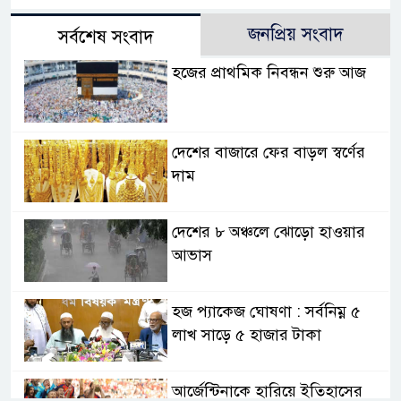
জনপ্রিয় সংবাদ
সর্বশেষ সংবাদ
হজের প্রাথমিক নিবন্ধন শুরু আজ
দেশের বাজারে ফের বাড়ল স্বর্ণের
দাম
দেশের ৮ অঞ্চলে ঝোড়ো হাওয়ার
আভাস
হজ প্যাকেজ ঘোষণা : সর্বনিম্ন ৫
লাখ সাড়ে ৫ হাজার টাকা
আর্জেন্টিনাকে হারিয়ে ইতিহাসের