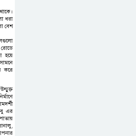
ন থাকে।
লা ধরা
লা বেশ
লগুলো
 রোডে
া হয়ে
সামনে
ে করে
্মুক্ত
ির্মাণে
মদর্শী
তবু এর
 পাতায়
ানালু,
 আপনার