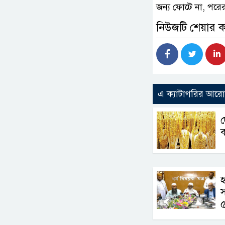
জন্য ফোটে না, পরের
নিউজটি শেয়ার 
এ ক্যাটাগরির আর
ব
হ
স
৫