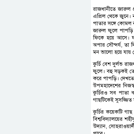
রাজধানীতে জারুল প
এপ্রিল থেকে জুনে।
পাতার সঙ্গে কোমল নম
জারুল ফুলে পাপড়ি 
ফিকে হয়ে আসে। ফুল
অপার সৌন্দর্য, তা
মন ভালো হয়ে যায় র
কুর্চি বেশ দুর্লভ 
ফুলে। বহু সড়কই তো 
করে পাপড়ি। দেখতে অ
উপমহাদেশের নিজস্
কুর্চিরও সব পাতা 
গাছটিকেই সুসজ্জিত 
কুর্চির কয়েকটি গ
বিশ্ববিদ্যালয়ের শহী
উদ্যান, সোহরাওয়ার্
পারে।