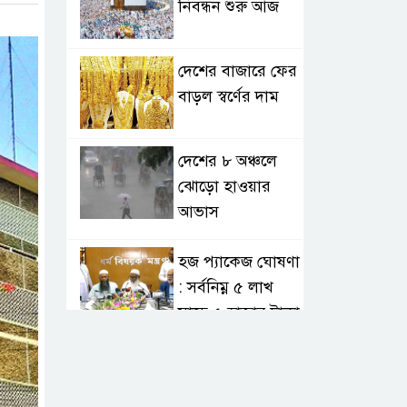
নিবন্ধন শুরু আজ
দেশের বাজারে ফের
বাড়ল স্বর্ণের দাম
দেশের ৮ অঞ্চলে
ঝোড়ো হাওয়ার
আভাস
হজ প্যাকেজ ঘোষণা
: সর্বনিম্ন ৫ লাখ
সাড়ে ৫ হাজার টাকা
আর্জেন্টিনাকে
হারিয়ে ইতিহাসের