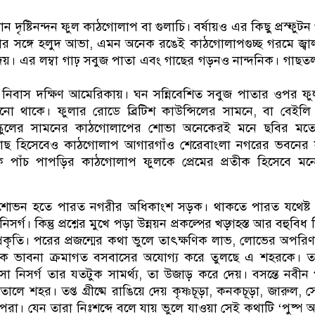
ধান দৃষ্টিনন্দন ফুল কাঠগোলাপ বা গুলাচি। বর্ষায়ও এর কিছু প্রস্ফুট
দার সঙ্গে হলুদ আভা, এমন অনেক রঙেই কাঠগোলাপগুচ্ছ গরমে জ্বা
ে দেয়। এর লম্বা গাঢ় সবুজ পাতা এবং গাছের গড়নও নান্দনিক। গাছত
নিবাস দক্ষিণ আমেরিকায়। ঘন সন্নিবেশিত সবুজ পাতার ওপর ফু
নো থাকে। ফুলার রোডে ব্রিটিশ কাউন্সিলের সামনে, বা বেইলি
স্কুলের সামনের কাঠগোলাপের শোভা অনেকেরই মনে ছবির মতে
গাছ হিসেবেও কাঠগোলাপ আগারগাঁও শেরেবাংলা নগরের ভবনের 
 পাঁচ পাপড়ির কাঠগোলাপ ফুলকে প্রেমের প্রতীক হিসেবে মন
শোভন হতে পারত নগরীর অধিকাংশ সড়ক। থাকতে পারত যথেষ্ট উন
িসর্গ। কিন্তু প্রশ্নের মুখে পড়া উন্নয়ন প্রকল্পের খড়্গহস্ত আর বহুবিধ ন
্রকৃতি। পরের প্রজন্মের কথা ভুলে তাৎক্ষণিক লাভ, লোভের অপরিণা
দ্রিক ভাবনা ক্রমাগত বসবাসের অযোগ্য করে তুলছে এ শহরকে। 
আসা নিসর্গ তার যতটুক সামর্থ্য, তা উজাড় করে দেয়। বসন্তে নবীন
লে শহর। তপ্ত গ্রীষ্মে রাঙিয়ে দেয় কৃষ্ণচূড়া, কনকচূড়া, জারুল, সে
পেরা। যেন তারা নিঃশব্দে বলে যায় ভুলে যাওয়া সেই কথাটি ‘পুষ্প