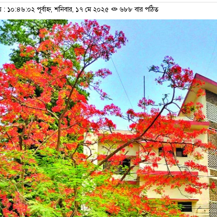
 ১০:৪৬:০২ পূর্বাহ্ন, শনিবার, ১৭ মে ২০২৫
৬৮৮ বার পঠিত