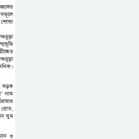
নিহত ২, আহত ১২
ভাজকের
সমূলে
মধ্যপ্রাচ্যে যুক্তরাষ্ট্র-
 শোভা
ইরান পাল্টাপাল্টি
হামলা অব্যাহত,
্ণচূড়া
্মভূমি
উত্তেজনা আরও তীব্র
ীষ্মের
্ণচূড়া
দেশকে আরো সবুজ
্দনিক।
করে গড়ে তোলার
আহ্বান প্রধানমন্ত্রীর
ের সড়ক
া’ নাম
প্রভার
 রোড,
েন ঘুম
ামান ও