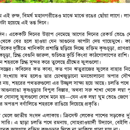
ম এই রুক্ষ, বিমর্ষ মহানগরীতেও মাঝে মাঝে রঙের ছোঁয়া লাগে। লা
টা হয়েছে এই তপ্ত দিনে।
ন দিন। একেকটি দিনের উত্তাপ নেমেছে আগের দিনের রেকর্ড ভেঙে 
র থেকে বের হলে হাওয়া যেন আগুনের ঝাপটা দেয় গায়েমুখে। ক
াগরিকের দৃষ্টিতে খানিকটা প্রশান্তি ছড়িয়ে দিচ্ছে রক্তিম কৃষ্ণচূড়া, প্রাণপ্রা
ড়া, স্নিগ্ধ বেগুনি জারুল, শুচিশুভ্র কুর্চি কিংবা কাঠগোলাপের রাশি
নে শহরকে স্নিগ্ধ সুন্দর করে তুলেছে গ্রীষ্মের ফুলগুলো।
 বসন্তের। কবিদের কত কাব্য, কত গান ঋতুরাজের ফুলের বাহার নি
ফুল সংখ্যায় কম হলেও তার চোখজুড়ানো মনভোলানো অপার সৌন্দ
র নয়, শহরের পথতরুগুলো এর উজ্জ্বল সাক্ষ্য হয়ে আছে। চলতি পথে
ুনরাঙা কৃষ্ণচূড়ার বিপুল বিস্তার, অথবা সরু শাখা থেকে লম্বা পুষ
দ সোনালু ফুলগুলো দেখে মনে হয়—যেন এক লম্বা ঘুম ভেঙে জেগে
্য আর অপরূপ বর্ণালিতে শহরকে রাঙিয়ে দিয়েছে প্রকৃতি।
েখা মেলে জাতীয় সংসদ এলাকায়। ক্রিসেন্ট লেকের পাশের সড়কের দ
ার সারি। এ ছাড়া চলতি পথে রমনায়, সোহরাওয়ার্দী উদ্যানে, বেইলি 
অনেক জায়গায় রক্তিম কৃষ্ণচূড়ার দিকে না তাকিয়ে পারা যায় না।