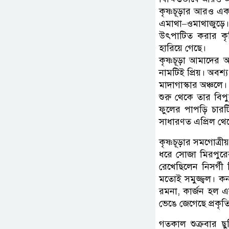
কৃষ্ণচূড়ার আরও এক
এমাথা–ওমাথাজুড়ে
উৎপাটিত করার কৃত
হারিয়ে গেছে।
কৃষ্ণচূড়া আমাদের 
নামটিই প্রিয়। অবশ্
মাদাগাস্কার অঞ্চলে
শুরু থেকে তার বিপু
ফুলের পাপড়ি চারট
সাধারণত এপ্রিল থেক
কৃষ্ণচূড়ার সমগোত্
ধরে সোজা মিরপুরে
রেখেছিলেন নিসর্গী 
মতোই সমুজ্জ্বল। ক
রমনা, কার্জন হল এ
ভেঙে জেগেছে প্রকৃত
গতকাল শুক্রবার ছু