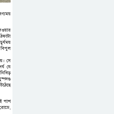
পাতায় একাধিক
বিশ্বরেকর্ড গড়ল স্পেন
বণ্যময়
রানার্সআপ হয়েও
বীরের মর্যাদা,
দেওয়ার
াঠফাটা
আর্জেন্টিনায় সাধারণ
চুর্যময়
ছুটি ঘোষণা
। বিপুল
বরিশাল যাওযার
য়ে। সে
পথে পথসভায়
র্য যে
বক্তব্য দেন ডা.
 নিবিড়
্পদণ্ড
শফিকুর রহমান
 উঠেছে
কনে নিয়ে ফেরার
পথে মাইক্রোবাস
ুই পাশ
রোডে,
খাদে পড়ে শিশুসহ