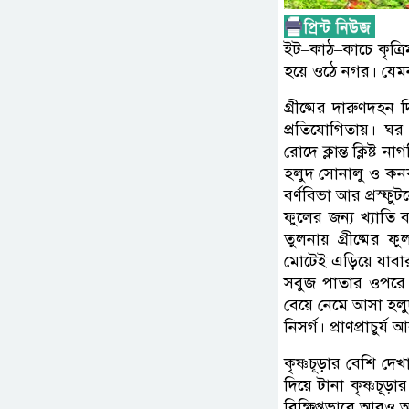
ইট–কাঠ–কাচে কৃত্রি
হয়ে ওঠে নগর। যেমন
গ্রীষ্মের দারুণদহ
প্রতিযোগিতায়। ঘ
রোদে ক্লান্ত ক্লিষ্ট ন
হলুদ সোনালু ও কনকচূ
বর্ণবিভা আর প্রস্ফুট
ফুলের জন্য খ্যাতি
তুলনায় গ্রীষ্মের 
মোটেই এড়িয়ে যাবা
সবুজ পাতার ওপরে আগ
বেয়ে নেমে আসা হলু
নিসর্গ। প্রাণপ্রাচুর
কৃষ্ণচূড়ার বেশি দ
দিয়ে টানা কৃষ্ণচূড়
বিক্ষিপ্তভাবে আরও 