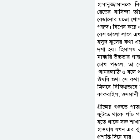
হাসানুজ্জামানকে 
রেডের বাসিন্দা তা
বেড়ানোর মতো খোলা
পছন্দ। বিশেষ করে এ
বেশ ভালো লাগে এখ
হলুদ ফুলের কথা এল
দশা হয়। হিমালয় এ
মাঝারি উচ্চতার গাছ
চোখ পড়লে, তা ক
‘বানরলাঠি’ও বলে 
ঔষধি গুণ। সে কথা থা
মিলবে বিক্ষিপ্তভাব
কাকরাইল, ওসমানী 
গ্রীষ্মের শুরুতে প
ফুটতে থাকে পাঁচ 
হতে থাকে সরু শাখায়
হাওয়ায় যখন এর ঝুল
প্রশান্তি দিয়ে যায়।