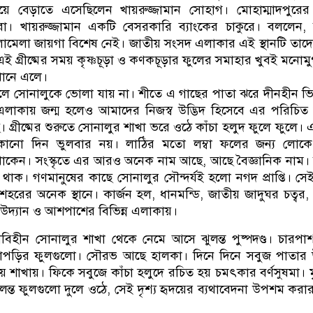
নিয়ে বেড়াতে এসেছিলেন খায়রুজ্জামান সোহাগ। মোহাম্মাদপুরে
ঁরা। খায়রুজ্জামান একটি বেসরকারি ব্যাংকের চাকুরে। বললেন,
মেলা জায়গা বিশেষ নেই। জাতীয় সংসদ এলাকার এই স্থানটি তাদ
ই গ্রীষ্মের সময় কৃষ্ণচূড়া ও কণকচূড়ার ফুলের সমাহার খুবই মনোমু
ানে এলে।
ে সোনালুকে ভোলা যায় না। শীতে এ গাছের পাতা ঝরে দীনহীন ভ
লাকায় জন্ম হলেও আমাদের নিজস্ব উদ্ভিদ হিসেবে এর পরিচিত
। গ্রীষ্মের শুরুতে সোনালুর শাখা ভরে ওঠে কাঁচা হলুদ ফুলে ফুলে।
োনো দিন ভুলবার নয়। লাঠির মতো লম্বা ফলের জন্য লোক
থাকেন। সংস্কৃতে এর আরও অনেক নাম আছে, আছে বৈজ্ঞানিক নাম।
ক। গণমানুষের কাছে সোনালুর সৌন্দর্যই হলো নগদ প্রাপ্তি। সেই প্
ে শহরের অনেক স্থানে। কার্জন হল, ধানমন্ডি, জাতীয় জাদুঘর চত্বর,
উদ্যান ও আশপাশের বিভিন্ন এলাকায়।
াতাবিহীন সোনালুর শাখা থেকে নেমে আসে ঝুলন্ত পুষ্পদণ্ড। চারপা
পাপড়ির ফুলগুলো। সৌরভ আছে হালকা। দিনে দিনে সবুজ পাতার 
 শাখায়। ফিকে সবুজে কাঁচা হলুদে রচিত হয় চমৎকার বর্ণসুষমা। মৃ
ন্ত ফুলগুলো দুলে ওঠে, সেই দৃশ্য হৃদয়ের ব্যথাবেদনা উপশম করা