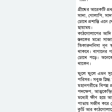
গ্রীষ্মের আরেকটি প্র
সাদা, গোলাপি, সা
চোখে প্রশান্তি এন
ছায়াময়।
কাঠগোলাপের আদি 
স্তবকের মতো সাজা
ভিকারুননিসা নূন 
থাকবে। বাগানের 
চোখে পড়ে। অনেকে
থাকেন।
ফুলে ফুলে এমন সু
পরিসর। সবুজ স্নিগ্ধ ন
মহানগরীতে বিপন্ন প
পদক্ষেপ, আত্মকেন্
মধ্যেই ক্ষীণ হয়ে 
পাতায় সজীব করে তো
কুর্চি আর কাঠগোলা