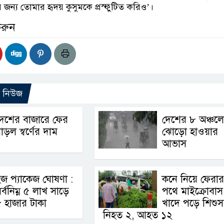
 জন্য তোমার হৃদয় কুসুমকে প্রস্ফুটিত করিও’।
করুন
ো নিউজ
দেশের বাজারে ফের
দেশের ৮ অঞ্চলে
াড়ল স্বর্ণের দাম
ঝোড়ো হাওয়ার
আভাস
জ প্যাকেজ ঘোষণা :
কনে নিয়ে ফেরার
র্বনিম্ন ৫ লাখ সাড়ে
পথে মাইক্রোবাস
 হাজার টাকা
খাদে পড়ে শিশুস
নিহত ২, আহত ১২