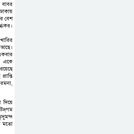
র বাবর
 ঢাকায়
ের বেশ
গ্ধকর।
িখারির
 আছে।
 একবার
ে একে
 রয়েছে
রাপ্তি
 রমনা,
শ দিয়ে
উদ্‌গম
দুমন্দ
র মতো