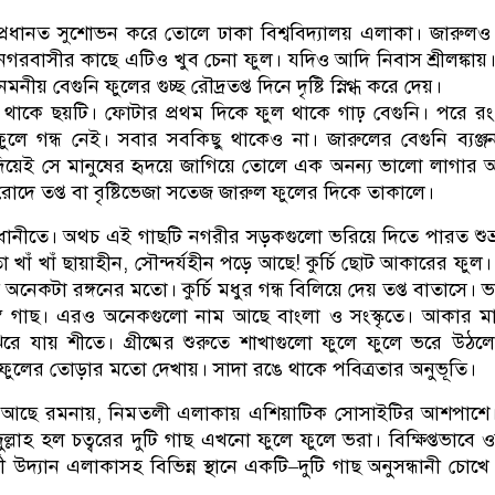
্রধানত সুশোভন করে তোলে ঢাকা বিশ্ববিদ্যালয় এলাকা। জারুলও
 নগরবাসীর কাছে এটিও খুব চেনা ফুল। যদিও আদি নিবাস শ্রীলঙ্কায়
নীয় বেগুনি ফুলের গুচ্ছ রৌদ্রতপ্ত দিনে দৃষ্টি স্নিগ্ধ করে দেয়।
থাকে ছয়টি। ফোটার প্রথম দিকে ফুল থাকে গাঢ় বেগুনি। পরে র
ে গন্ধ নেই। সবার সবকিছু থাকেও না। জারুলের বেগুনি ব্যঞ্জ
 দিয়েই সে মানুষের হৃদয়ে জাগিয়ে তোলে এক অনন্য ভালো লাগার
োদে তপ্ত বা বৃষ্টিভেজা সতেজ জারুল ফুলের দিকে তাকালে।
রাজধানীতে। অথচ এই গাছটি নগরীর সড়কগুলো ভরিয়ে দিতে পারত শুভ্
খাঁ খাঁ ছায়াহীন, সৌন্দর্যহীন পড়ে আছে! কুর্চি ছোট আকারের ফুল। 
নেকটা রঙ্গনের মতো। কুর্চি মধুর গন্ধ বিলিয়ে দেয় তপ্ত বাতাসে। 
ব গাছ। এরও অনেকগুলো নাম আছে বাংলা ও সংস্কৃতে। আকার ম
ঝরে যায় শীতে। গ্রীষ্মের শুরুতে শাখাগুলো ফুলে ফুলে ভরে উঠলে
ফুলের তোড়ার মতো দেখায়। সাদা রঙে থাকে পবিত্রতার অনুভূতি।
াছ আছে রমনায়, নিমতলী এলাকায় এশিয়াটিক সোসাইটির আশপাশে
দুল্লাহ হল চত্বরের দুটি গাছ এখনো ফুলে ফুলে ভরা। বিক্ষিপ্তভাবে 
দী উদ্যান এলাকাসহ বিভিন্ন স্থানে একটি–দুটি গাছ অনুসন্ধানী চোখ