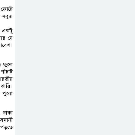
 ফোটে
। সবুজ
ং একটু
নার যে
 আবেশ।
র ফুলে
পাঁচটি
ভারতীয়
াঝারি।
 পুরো
। ঢাকা
ওসমানী
ে পড়তে