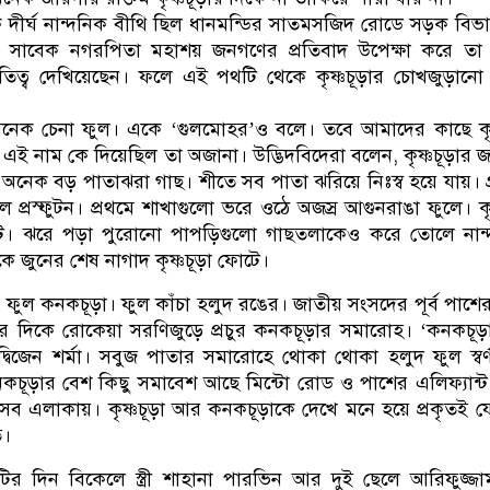
 দীর্ঘ নান্দনিক বীথি ছিল ধানমন্ডির সাতমসজিদ রোডে সড়ক বি
। সাবেক নগরপিতা মহাশয় জনগণের প্রতিবাদ উপেক্ষা করে তা 
িত্ব দেখিয়েছেন। ফলে এই পথটি থেকে কৃষ্ণচূড়ার চোখজুড়ানো
অনেক চেনা ফুল। একে ‘গুলমোহর’ও বলে। তবে আমাদের কাছে কৃষ
য এই নাম কে দিয়েছিল তা অজানা। উদ্ভিদবিদেরা বলেন, কৃষ্ণচূড়ার জন
। অনেক বড় পাতাঝরা গাছ। শীতে সব পাতা ঝরিয়ে নিঃস্ব হয়ে যায়। গ্র
ল প্রস্ফুটন। প্রথমে শাখাগুলো ভরে ওঠে অজস্র আগুনরাঙা ফুলে। কৃষ
ি। ঝরে পড়া পুরোনো পাপড়িগুলো গাছতলাকেও করে তোলে নান
ে জুনের শেষ নাগাদ কৃষ্ণচূড়া ফোটে।
রীয় ফুল কনকচূড়া। ফুল কাঁচা হলুদ রঙের। জাতীয় সংসদের পূর্ব পাশ
র দিকে রোকেয়া সরণিজুড়ে প্রচুর কনকচূড়ার সমারোহ। ‘কনকচূড়
দ্বিজেন শর্মা। সবুজ পাতার সমারোহে থোকা থোকা হলুদ ফুল স্বর্ণ
নকচূড়ার বেশ কিছু সমাবেশ আছে মিন্টো রোড ও পাশের এলিফ্যান্ট
সব এলাকায়। কৃষ্ণচূড়া আর কনকচূড়াকে দেখে মনে হয়ে প্রকৃতই য
ি।
টির দিন বিকেলে স্ত্রী শাহানা পারভিন আর দুই ছেলে আরিফুজ্জ