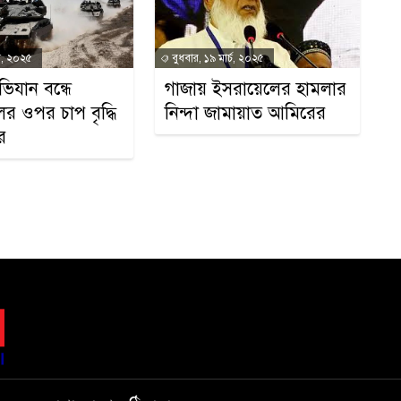
ে, ২০২৫
বুধবার, ১৯ মার্চ, ২০২৫
িযান বন্ধে
গাজায় ইসরায়েলের হামলার
র ওপর চাপ বৃদ্ধি
নিন্দা জামায়াত আমিরের
র
১