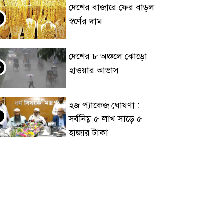
দেশের বাজারে ফের বাড়ল
২
স্বর্ণের দাম
দেশের ৮ অঞ্চলে ঝোড়ো
৩
হাওয়ার আভাস
হজ প্যাকেজ ঘোষণা :
৪
সর্বনিম্ন ৫ লাখ সাড়ে ৫
হাজার টাকা
আর্জেন্টিনাকে হারিয়ে
৫
ইতিহাসের পাতায় একাধিক
বিশ্বরেকর্ড গড়ল স্পেন
রানার্সআপ হয়েও বীরের