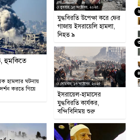
বুধবার, ১৫ অক্টোবর, ২০২৫
যুদ্ধবিরতি উপেক্ষা করে ফের
গাজায় ইসরায়েলি হামলা,
নিহত ৯
, হুমকিতে
পৃথক হামলার ঘটনায়
সোমবার, ১৩ অক্টোবর, ২০২৫
দর্শন করতে গিয়ে
ইসরায়েল-হামাসের
যুদ্ধবিরতি কার্যকর,
বন্দিবিনিময় শুরু