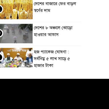
দেশের বাজারে ফের বাড়ল
২
স্বর্ণের দাম
দেশের ৮ অঞ্চলে ঝোড়ো
৩
হাওয়ার আভাস
হজ প্যাকেজ ঘোষণা :
৪
সর্বনিম্ন ৫ লাখ সাড়ে ৫
হাজার টাকা
আর্জেন্টিনাকে হারিয়ে
৫
ইতিহাসের পাতায় একাধিক
বিশ্বরেকর্ড গড়ল স্পেন
রানার্সআপ হয়েও বীরের