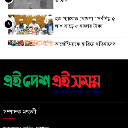
আভাস
হজ প্যাকেজ ঘোষণা : সর্বনিম্ন ৫
৪
লাখ সাড়ে ৫ হাজার টাকা
আর্জেন্টিনাকে হারিয়ে ইতিহাসের
৫
পাতায় একাধিক বিশ্বরেকর্ড গড়ল
স্পেন
রানার্সআপ হয়েও বীরের মর্যাদা,
৬
আর্জেন্টিনায় সাধারণ ছুটি ঘোষণা
বরিশাল যাওযার পথে পথসভায়
৭
বক্তব্য দেন ডা. শফিকুর রহমান
সম্পাদক মন্ডলী
কনে নিয়ে ফেরার পথে মাইক্রোবাস