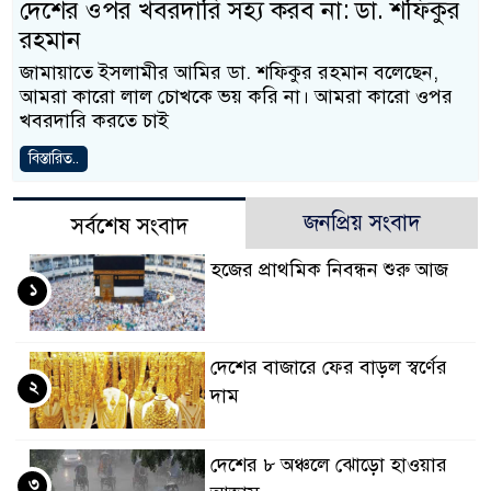
দেশের ওপর খবরদারি সহ্য করব না: ডা. শফিকুর
রহমান
জামায়াতে ইসলামীর আমির ডা. শফিকুর রহমান বলেছেন,
আমরা কারো লাল চোখকে ভয় করি না। আমরা কারো ওপর
খবরদারি করতে চাই
বিস্তারিত..
জনপ্রিয় সংবাদ
সর্বশেষ সংবাদ
হজের প্রাথমিক নিবন্ধন শুরু আজ
১
দেশের বাজারে ফের বাড়ল স্বর্ণের
২
দাম
দেশের ৮ অঞ্চলে ঝোড়ো হাওয়ার
৩