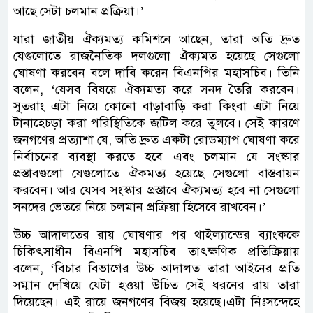
আছে সেটা চলমান প্রক্রিয়া।’
যারা জাতীয় ঐক্যমত্য কমিশনে আছেন, তারা অতি দ্রুত
যেগুলোতে রাজনৈতিক দলগুলো ঐক্যমত হয়েছে সেগুলো
ঘোষণা করবেন বলে দাবি করেন বিএনপির মহাসচিব। তিনি
বলেন, ‘যেসব বিষয়ে ঐক্যমত্য করে সনদ তৈরি করবেন।
সুতরাং এটা নিয়ে কোনো বাড়াবাড়ি করা কিংবা এটা নিয়ে
টানাহেচড়া করা পরিস্থিতিকে জটিল করে তুলবে। সেই কারণে
জনগণের প্রত্যাশা যে, অতি দ্রুত একটা রোডম্যাপ ঘোষণা করে
নির্বাচনের ব্যবস্থা করতে হবে এবং চলমান যে সংস্কার
প্রস্তাবগুলো যেগুলোতে ঐকমত্য হয়েছে সেগুলো বাস্তবায়ন
করবেন। আর যেসব সংস্কার প্রস্তাবে ঐক্যমত্য হবে না সেগুলো
সনদের ভেতরে নিয়ে চলমান প্রক্রিয়া হিসেবে রাখবেন।’
উচ্চ আদালতের রায় ঘোষণার পর থাইল্যান্ডের ব্যাংককে
চিকিৎসাধীন বিএনপি মহাসচিব তাৎক্ষণিক প্রতিক্রিয়ায়
বলেন, ‘বিচার বিভাগের উচ্চ আদালত তারা আইনের প্রতি
সম্মান দেখিয়ে যেটা হওয়া উচিত সেই ধরনের রায় তারা
দিয়েছেন। এই রায়ে জনগণের বিজয় হয়েছে।এটা নিঃসন্দেহে