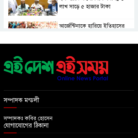
লাখ সাড়ে ৫ হাজার টাকা
আর্জেন্টিনাকে হারিয়ে ইতিহাসের
পাতায় একাধিক বিশ্বরেকর্ড গড়ল
স্পেন
রানার্সআপ হয়েও বীরের মর্যাদা,
আর্জেন্টিনায় সাধারণ ছুটি ঘোষণা
বরিশাল যাওযার পথে পথসভায়
বক্তব্য দেন ডা. শফিকুর রহমান
সম্পাদক মন্ডলী
কনে নিয়ে ফেরার পথে মাইক্রোবাস
সম্পাদকঃ কবির হোসেন
খাদে পড়ে শিশুসহ নিহত ২, আহত
যোগাযোগের ঠিকানা
১২