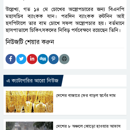
উল্লেখ্য, গত ১৪ মে চোখের অস্ত্রোপচারের জন্য বিএনপি
মহাসচিব ব্যাংকক যান। পরদিন ব্যাংকক রুটনিন আই
হসপিটালে তার বাম চোখে সফল অস্ত্রোপচার হয়। বর্তমানে
হাসপাতালে চিকিৎসকদের নিবিড় পর্যবেক্ষণে রয়েছেন তিনি।
নিউজটি শেয়ার করুন
এ ক্যাটাগরির আরো নিউজ
দেশের বাজারে ফের বাড়ল স্বর্ণের দাম
দেশের ৮ অঞ্চলে ঝোড়ো হাওয়ার আভাস