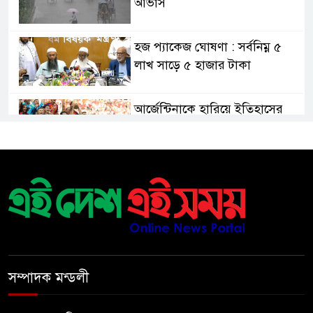
আভাস
হজ প্যাকেজ ঘোষণা : সর্বনিম্ন ৫
লাখ সাড়ে ৫ হাজার টাকা
আর্জেন্টিনাকে হারিয়ে ইতিহাসের
পাতায় একাধিক বিশ্বরেকর্ড গড়ল
স্পেন
রানার্সআপ হয়েও বীরের মর্যাদা,
আর্জেন্টিনায় সাধারণ ছুটি ঘোষণা
বরিশাল যাওযার পথে পথসভায়
বক্তব্য দেন ডা. শফিকুর রহমান
সম্পাদক মন্ডলী
কনে নিয়ে ফেরার পথে মাইক্রোবাস