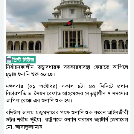
নির্বাচনকালীন তত্ত্বাবধায়ক সরকারব্যবস্থা ফেরাতে আপিলে
চূড়ান্ত শুনানি শুরু হয়েছে।
মঙ্গলবার (২১ অক্টোবর) সকাল ৯টা ৪০ মিনিটে প্রধান
বিচারপতি ড. সৈয়দ রেফাত আহমেদের নেতৃত্বাধীন ৭ সদস্যের
আপিল বেঞ্চে এর শুনানি শুরু হয়।
বদিউল আলম মজুমদারের পক্ষে শুনানি শুরু করেন আইনজীবী
ডক্টর শরীফ ভূঁইয়া। রাষ্ট্রপক্ষে শুনানি করবেন অ্যাটর্নি জেনারেল
মো. আসাদুজ্জামান।