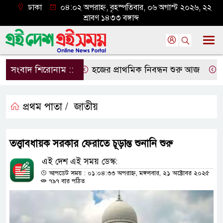
ঢাকা
০৪:০২ অপরাহ্ন, বৃহস্পতিবার, ০৬ অগাস্ট ২০২৬, ২২
শ্রাবণ ১৪৩৩ বঙ্গাব্দ
সংবাদ শিরোনাম ::
হজের প্রাথমিক নিবন্ধন শুরু আজ
দেশে
প্রথম পাতা /
জাতীয়
তত্ত্বাবধায়ক সরকার ফেরাতে চূড়ান্ত শুনানি শুরু
এই দেশ এই সময় ডেস্ক:
আপডেট সময় : ০১:০৪:৩৩ অপরাহ্ন, মঙ্গলবার, ২১ অক্টোবর ২০২৫
৭৯৭ বার পঠিত