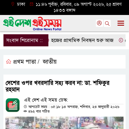
ঢাকা
১১:৪৬ পূর্বাহ্ন, রবিবার, ০৯ অগাস্ট ২০২৬, ২৫ শ্রাবণ
১৪৩৩ বঙ্গাব্দ
সংবাদ শিরোনাম ::
হজের প্রাথমিক নিবন্ধন শুরু আজ
দেশের
প্রথম পাতা /
জাতীয়
দেশের ওপর খবরদারি সহ্য করব না: ডা. শফিকুর
রহমান
এই দেশ এই সময় ডেস্ক:
আপডেট সময় : ০৫:১৮:১৪ অপরাহ্ন, শনিবার, ২৪ জানুয়ারী ২০২৬
৪৯২ বার পঠিত