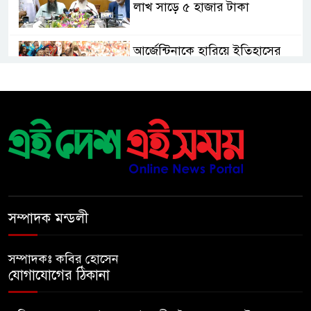
লাখ সাড়ে ৫ হাজার টাকা
আর্জেন্টিনাকে হারিয়ে ইতিহাসের
পাতায় একাধিক বিশ্বরেকর্ড গড়ল
স্পেন
রানার্সআপ হয়েও বীরের মর্যাদা,
আর্জেন্টিনায় সাধারণ ছুটি ঘোষণা
বরিশাল যাওযার পথে পথসভায়
বক্তব্য দেন ডা. শফিকুর রহমান
সম্পাদক মন্ডলী
কনে নিয়ে ফেরার পথে মাইক্রোবাস
সম্পাদকঃ কবির হোসেন
খাদে পড়ে শিশুসহ নিহত ২, আহত
যোগাযোগের ঠিকানা
১২