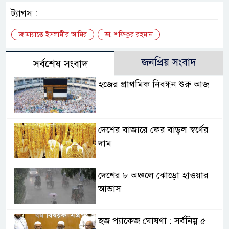
ট্যাগস :
জামায়াতে ইসলামীর আমির
ডা. শফিকুর রহমান
জনপ্রিয় সংবাদ
সর্বশেষ সংবাদ
হজের প্রাথমিক নিবন্ধন শুরু আজ
দেশের বাজারে ফের বাড়ল স্বর্ণের
দাম
দেশের ৮ অঞ্চলে ঝোড়ো হাওয়ার
আভাস
হজ প্যাকেজ ঘোষণা : সর্বনিম্ন ৫