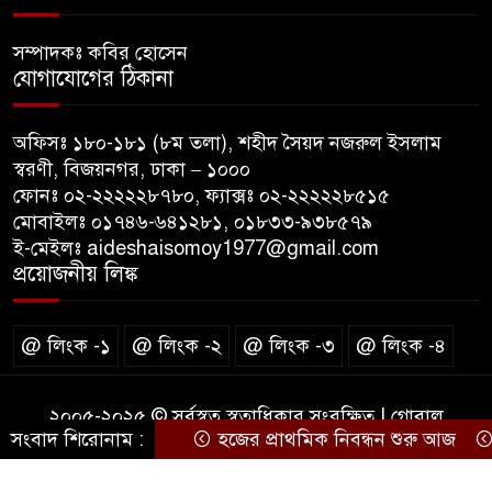
কনে নিয়ে ফেরার পথে মাইক্রোবাস
সম্পাদকঃ কবির হোসেন
খাদে পড়ে শিশুসহ নিহত ২, আহত
যোগাযোগের ঠিকানা
১২
অফিসঃ ১৮০-১৮১ (৮ম তলা), শহীদ সৈয়দ নজরুল ইসলাম
মধ্যপ্রাচ্যে যুক্তরাষ্ট্র-ইরান পাল্টাপাল্টি
স্বরণী, বিজয়নগর, ঢাকা – ১০০০
হামলা অব্যাহত, উত্তেজনা আরও
ফোনঃ ০২-২২২২২৮৭৮০, ফ্যাক্সঃ ০২-২২২২২৮৫১৫
তীব্র
মোবাইলঃ ০১৭৪৬-৬৪১২৮১, ০১৮৩৩-৯৩৮৫৭৯
ই-মেইলঃ aideshaisomoy1977@gmail.com
দেশকে আরো সবুজ করে গড়ে
প্রয়োজনীয় লিঙ্ক
তোলার আহ্বান প্রধানমন্ত্রীর
@ লিংক -১
@ লিংক -২
@ লিংক -৩
@ লিংক -৪
২০০৫-২০২৫ © সর্বস্বত্ব স্বত্বাধিকার সংরক্ষিত | গ্লোবাল
সংবাদ শিরোনাম :
হজের প্রাথমিক নিবন্ধন শুরু আজ
দ
পাবলিকেশন এন্ড মিডিয়া লিঃ প্রতিষ্ঠান