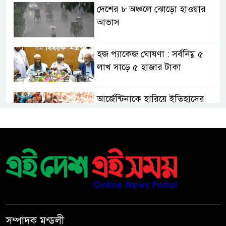
দেশের ৮ অঞ্চলে ঝোড়ো হাওয়ার
আভাস
হজ প্যাকেজ ঘোষণা : সর্বনিম্ন ৫
লাখ সাড়ে ৫ হাজার টাকা
আর্জেন্টিনাকে হারিয়ে ইতিহাসের
পাতায় একাধিক বিশ্বরেকর্ড গড়ল
স্পেন
রানার্সআপ হয়েও বীরের মর্যাদা,
আর্জেন্টিনায় সাধারণ ছুটি ঘোষণা
বরিশাল যাওযার পথে পথসভায়
বক্তব্য দেন ডা. শফিকুর রহমান
সম্পাদক মন্ডলী