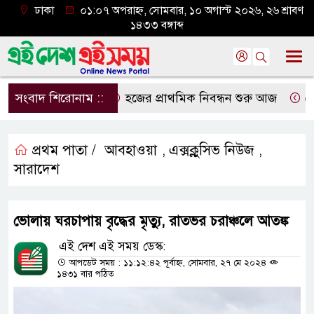
ঢাকা
০১:০৭ অপরাহ্ন, সোমবার, ১০ অগাস্ট ২০২৬, ২৬ শ্রাবণ
১৪৩৩ বঙ্গাব্দ
সংবাদ শিরোনাম ::
হজের প্রাথমিক নিবন্ধন শুরু আজ
দেশের
প্রথম পাতা /
আবহাওয়া
এক্সক্লুসিভ নিউজ
,
,
সারাদেশ
ভোলায় ঘরচাপায় বৃদ্ধের মৃত্যু, রাতভর চরাঞ্চলে আতঙ্ক
এই দেশ এই সময় ডেস্ক:
আপডেট সময় : ১১:১২:৪২ পূর্বাহ্ন, সোমবার, ২৭ মে ২০২৪
১৪৩১ বার পঠিত