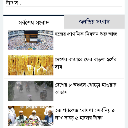
ট্যাগস :
জনপ্রিয় সংবাদ
সর্বশেষ সংবাদ
হজের প্রাথমিক নিবন্ধন শুরু আজ
দেশের বাজারে ফের বাড়ল স্বর্ণের
দাম
দেশের ৮ অঞ্চলে ঝোড়ো হাওয়ার
আভাস
হজ প্যাকেজ ঘোষণা : সর্বনিম্ন ৫
লাখ সাড়ে ৫ হাজার টাকা