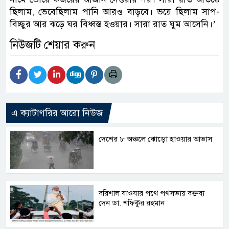
ছিলাম, ভেবেছিলাম পানি আরও বাড়বে। ভয়ে ছিলাম সাপ-
বিচ্ছুর আর ঝড়ে ঘর বিধ্বস্ত হওয়ার। সারা রাত ঘুম আসেনি।’
নিউজটি শেয়ার করুন
এ ক্যাটাগরির আরো নিউজ
দেশের ৮ অঞ্চলে ঝোড়ো হাওয়ার আভাস
বরিশাল যাওযার পথে পথসভায় বক্তব্য
দেন ডা. শফিকুর রহমান