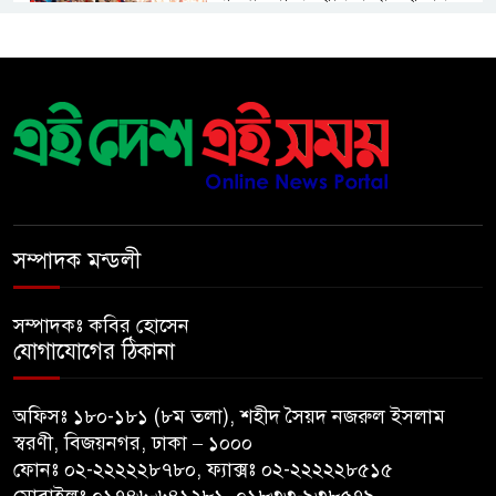
পাতায় একাধিক বিশ্বরেকর্ড গড়ল
স্পেন
রানার্সআপ হয়েও বীরের মর্যাদা,
আর্জেন্টিনায় সাধারণ ছুটি ঘোষণা
বরিশাল যাওযার পথে পথসভায়
বক্তব্য দেন ডা. শফিকুর রহমান
সম্পাদক মন্ডলী
কনে নিয়ে ফেরার পথে মাইক্রোবাস
সম্পাদকঃ কবির হোসেন
খাদে পড়ে শিশুসহ নিহত ২, আহত
যোগাযোগের ঠিকানা
১২
অফিসঃ ১৮০-১৮১ (৮ম তলা), শহীদ সৈয়দ নজরুল ইসলাম
মধ্যপ্রাচ্যে যুক্তরাষ্ট্র-ইরান পাল্টাপাল্টি
স্বরণী, বিজয়নগর, ঢাকা – ১০০০
হামলা অব্যাহত, উত্তেজনা আরও
ফোনঃ ০২-২২২২২৮৭৮০, ফ্যাক্সঃ ০২-২২২২২৮৫১৫
তীব্র
মোবাইলঃ ০১৭৪৬-৬৪১২৮১, ০১৮৩৩-৯৩৮৫৭৯