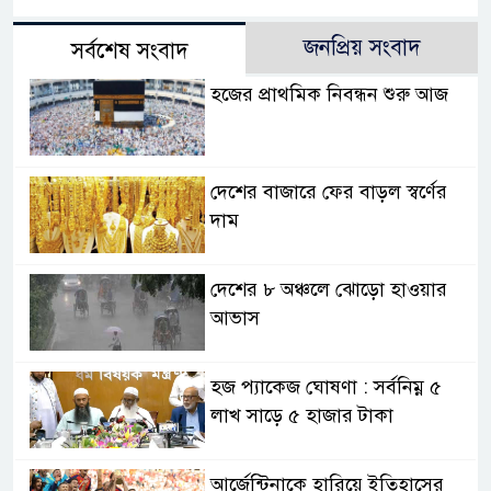
জনপ্রিয় সংবাদ
সর্বশেষ সংবাদ
হজের প্রাথমিক নিবন্ধন শুরু আজ
দেশের বাজারে ফের বাড়ল স্বর্ণের
দাম
দেশের ৮ অঞ্চলে ঝোড়ো হাওয়ার
আভাস
হজ প্যাকেজ ঘোষণা : সর্বনিম্ন ৫
লাখ সাড়ে ৫ হাজার টাকা
আর্জেন্টিনাকে হারিয়ে ইতিহাসের