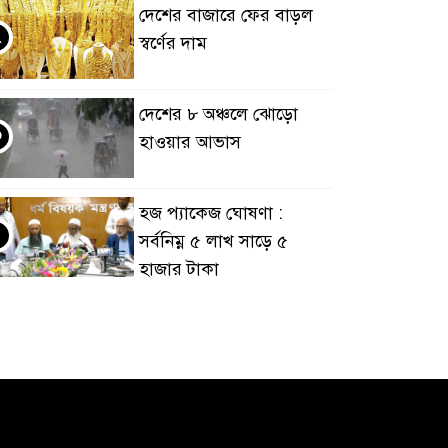
দেশের বাজারে ফের বাড়ল
২
স্বর্ণের দাম
দেশের ৮ অঞ্চলে ঝোড়ো
৩
হাওয়ার আভাস
হজ প্যাকেজ ঘোষণা :
৪
সর্বনিম্ন ৫ লাখ সাড়ে ৫
হাজার টাকা
আর্জেন্টিনাকে হারিয়ে
৫
ইতিহাসের পাতায় একাধিক
বিশ্বরেকর্ড গড়ল স্পেন
রানার্সআপ হয়েও বীরের