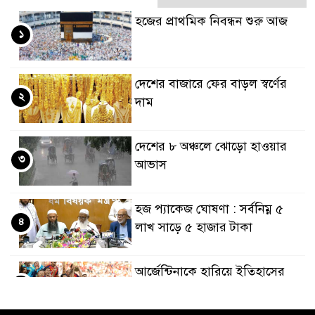
হজের প্রাথমিক নিবন্ধন শুরু আজ
১
দেশের বাজারে ফের বাড়ল স্বর্ণের
২
দাম
দেশের ৮ অঞ্চলে ঝোড়ো হাওয়ার
৩
আভাস
হজ প্যাকেজ ঘোষণা : সর্বনিম্ন ৫
৪
লাখ সাড়ে ৫ হাজার টাকা
আর্জেন্টিনাকে হারিয়ে ইতিহাসের
৫
পাতায় একাধিক বিশ্বরেকর্ড গড়ল
স্পেন