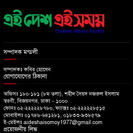
রানার্সআপ হয়েও বীরের মর্যাদা,
৬
আর্জেন্টিনায় সাধারণ ছুটি ঘোষণা
বরিশাল যাওযার পথে পথসভায়
৭
বক্তব্য দেন ডা. শফিকুর রহমান
সম্পাদক মন্ডলী
কনে নিয়ে ফেরার পথে মাইক্রোবাস
সম্পাদকঃ কবির হোসেন
৮
খাদে পড়ে শিশুসহ নিহত ২, আহত
যোগাযোগের ঠিকানা
১২
অফিসঃ ১৮০-১৮১ (৮ম তলা), শহীদ সৈয়দ নজরুল ইসলাম
মধ্যপ্রাচ্যে যুক্তরাষ্ট্র-ইরান
৯
স্বরণী, বিজয়নগর, ঢাকা – ১০০০
পাল্টাপাল্টি হামলা অব্যাহত,
ফোনঃ ০২-২২২২২৮৭৮০, ফ্যাক্সঃ ০২-২২২২২৮৫১৫
উত্তেজনা আরও তীব্র
মোবাইলঃ ০১৭৪৬-৬৪১২৮১, ০১৮৩৩-৯৩৮৫৭৯
ই-মেইলঃ aideshaisomoy1977@gmail.com
দেশকে আরো সবুজ করে গড়ে
প্রয়োজনীয় লিঙ্ক
১০
তোলার আহ্বান প্রধানমন্ত্রীর