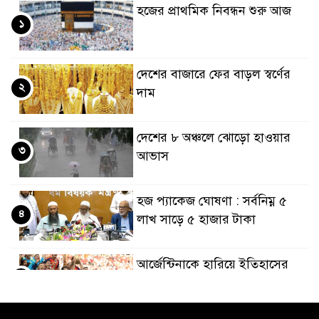
হজের প্রাথমিক নিবন্ধন শুরু আজ
১
দেশের বাজারে ফের বাড়ল স্বর্ণের
২
দাম
দেশের ৮ অঞ্চলে ঝোড়ো হাওয়ার
৩
আভাস
হজ প্যাকেজ ঘোষণা : সর্বনিম্ন ৫
৪
লাখ সাড়ে ৫ হাজার টাকা
আর্জেন্টিনাকে হারিয়ে ইতিহাসের
৫
পাতায় একাধিক বিশ্বরেকর্ড গড়ল
স্পেন