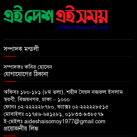
রানার্সআপ হয়েও বীরের মর্যাদা,
৬
আর্জেন্টিনায় সাধারণ ছুটি ঘোষণা
বরিশাল যাওযার পথে পথসভায়
৭
বক্তব্য দেন ডা. শফিকুর রহমান
সম্পাদক মন্ডলী
কনে নিয়ে ফেরার পথে মাইক্রোবাস
সম্পাদকঃ কবির হোসেন
৮
খাদে পড়ে শিশুসহ নিহত ২, আহত
যোগাযোগের ঠিকানা
১২
অফিসঃ ১৮০-১৮১ (৮ম তলা), শহীদ সৈয়দ নজরুল ইসলাম
মধ্যপ্রাচ্যে যুক্তরাষ্ট্র-ইরান
৯
স্বরণী, বিজয়নগর, ঢাকা – ১০০০
পাল্টাপাল্টি হামলা অব্যাহত,
ফোনঃ ০২-২২২২২৮৭৮০, ফ্যাক্সঃ ০২-২২২২২৮৫১৫
উত্তেজনা আরও তীব্র
মোবাইলঃ ০১৭৪৬-৬৪১২৮১, ০১৮৩৩-৯৩৮৫৭৯
ই-মেইলঃ aideshaisomoy1977@gmail.com
দেশকে আরো সবুজ করে গড়ে
প্রয়োজনীয় লিঙ্ক
১০
তোলার আহ্বান প্রধানমন্ত্রীর