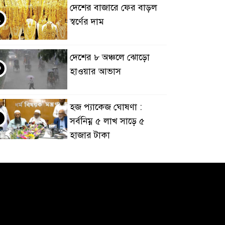
দেশের বাজারে ফের বাড়ল
২
স্বর্ণের দাম
দেশের ৮ অঞ্চলে ঝোড়ো
৩
হাওয়ার আভাস
হজ প্যাকেজ ঘোষণা :
৪
সর্বনিম্ন ৫ লাখ সাড়ে ৫
হাজার টাকা
আর্জেন্টিনাকে হারিয়ে
৫
ইতিহাসের পাতায় একাধিক
বিশ্বরেকর্ড গড়ল স্পেন
রানার্সআপ হয়েও বীরের