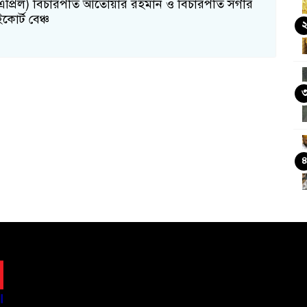
এপ্রিল) বিচারপতি আতোয়ার রহমান ও বিচারপতি সগীর
োর্ট বেঞ্চ