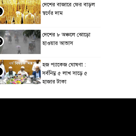
দেশের বাজারে ফের বাড়ল
২
স্বর্ণের দাম
দেশের ৮ অঞ্চলে ঝোড়ো
৩
হাওয়ার আভাস
হজ প্যাকেজ ঘোষণা :
৪
সর্বনিম্ন ৫ লাখ সাড়ে ৫
হাজার টাকা
আর্জেন্টিনাকে হারিয়ে
৫
ইতিহাসের পাতায় একাধিক
বিশ্বরেকর্ড গড়ল স্পেন
রানার্সআপ হয়েও বীরের