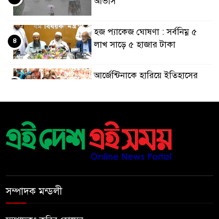
আভাস
হজ প্যাকেজ ঘোষণা : সর্বনিম্ন ৫
৪
লাখ সাড়ে ৫ হাজার টাকা
আর্জেন্টিনাকে হারিয়ে ইতিহাসের
৫
পাতায় একাধিক বিশ্বরেকর্ড গড়ল
স্পেন
রানার্সআপ হয়েও বীরের মর্যাদা,
৬
আর্জেন্টিনায় সাধারণ ছুটি ঘোষণা
বরিশাল যাওযার পথে পথসভায়
৭
বক্তব্য দেন ডা. শফিকুর রহমান
সম্পাদক মন্ডলী
কনে নিয়ে ফেরার পথে মাইক্রোবাস