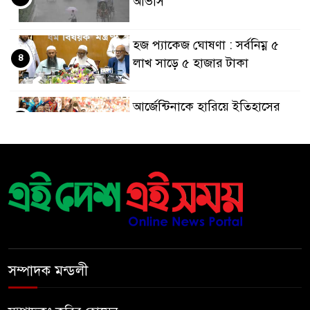
আভাস
হজ প্যাকেজ ঘোষণা : সর্বনিম্ন ৫
৪
লাখ সাড়ে ৫ হাজার টাকা
আর্জেন্টিনাকে হারিয়ে ইতিহাসের
৫
পাতায় একাধিক বিশ্বরেকর্ড গড়ল
স্পেন
রানার্সআপ হয়েও বীরের মর্যাদা,
৬
আর্জেন্টিনায় সাধারণ ছুটি ঘোষণা
বরিশাল যাওযার পথে পথসভায়
৭
বক্তব্য দেন ডা. শফিকুর রহমান
সম্পাদক মন্ডলী
কনে নিয়ে ফেরার পথে মাইক্রোবাস