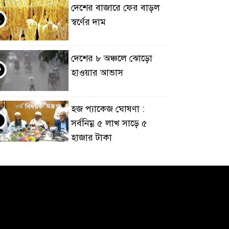
দেশের বাজারে ফের বাড়ল
২
স্বর্ণের দাম
দেশের ৮ অঞ্চলে ঝোড়ো
৩
হাওয়ার আভাস
হজ প্যাকেজ ঘোষণা :
৪
সর্বনিম্ন ৫ লাখ সাড়ে ৫
হাজার টাকা
আর্জেন্টিনাকে হারিয়ে
৫
ইতিহাসের পাতায় একাধিক
বিশ্বরেকর্ড গড়ল স্পেন
রানার্সআপ হয়েও বীরের