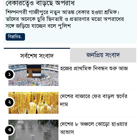
বেকারত্বেও বাড়ছে অপরাধ
শিল্পনগরী গাজীপুরে নতুন আতঙ্ক বেকার হওয়া শ্রমিক।
তাঁদের অনেকে চুরি ছিনতাই ও প্রতারণার মতো অপরাধের
সঙ্গে জড়িয়ে যাচ্ছেন বলে পুলিশ
বিস্তারিত..
জনপ্রিয় সংবাদ
সর্বশেষ সংবাদ
হজের প্রাথমিক নিবন্ধন শুরু আজ
১
দেশের বাজারে ফের বাড়ল স্বর্ণের
২
দাম
দেশের ৮ অঞ্চলে ঝোড়ো হাওয়ার
৩
আভাস