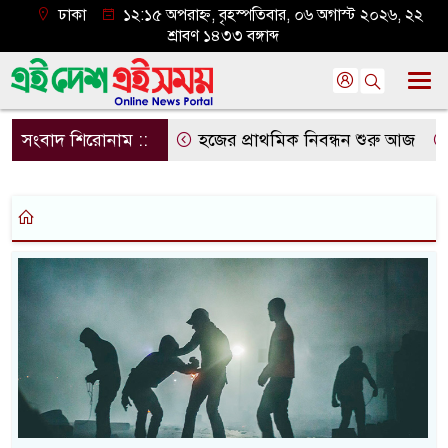
ঢাকা
১২:১৫ অপরাহ্ন, বৃহস্পতিবার, ০৬ অগাস্ট ২০২৬, ২২
শ্রাবণ ১৪৩৩ বঙ্গাব্দ
সংবাদ শিরোনাম ::
হজের প্রাথমিক নিবন্ধন শুরু আজ
দ