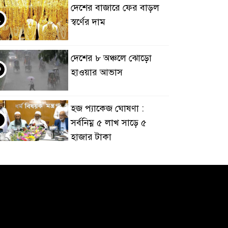
দেশের বাজারে ফের বাড়ল
২
স্বর্ণের দাম
দেশের ৮ অঞ্চলে ঝোড়ো
৩
হাওয়ার আভাস
হজ প্যাকেজ ঘোষণা :
৪
সর্বনিম্ন ৫ লাখ সাড়ে ৫
হাজার টাকা
আর্জেন্টিনাকে হারিয়ে
৫
ইতিহাসের পাতায় একাধিক
বিশ্বরেকর্ড গড়ল স্পেন
রানার্সআপ হয়েও বীরের