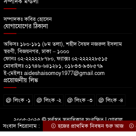
সম্পাদক মন্ডলী
কনে নিয়ে ফেরার পথে মাইক্রোবাস
সম্পাদকঃ কবির হোসেন
খাদে পড়ে শিশুসহ নিহত ২, আহত
যোগাযোগের ঠিকানা
১২
অফিসঃ ১৮০-১৮১ (৮ম তলা), শহীদ সৈয়দ নজরুল ইসলাম
মধ্যপ্রাচ্যে যুক্তরাষ্ট্র-ইরান পাল্টাপাল্টি
স্বরণী, বিজয়নগর, ঢাকা – ১০০০
হামলা অব্যাহত, উত্তেজনা আরও
ফোনঃ ০২-২২২২২৮৭৮০, ফ্যাক্সঃ ০২-২২২২২৮৫১৫
তীব্র
মোবাইলঃ ০১৭৪৬-৬৪১২৮১, ০১৮৩৩-৯৩৮৫৭৯
ই-মেইলঃ aideshaisomoy1977@gmail.com
দেশকে আরো সবুজ করে গড়ে
প্রয়োজনীয় লিঙ্ক
তোলার আহ্বান প্রধানমন্ত্রীর
@ লিংক -১
@ লিংক -২
@ লিংক -৩
@ লিংক -৪
২০০৫-২০২৫ © সর্বস্বত্ব স্বত্বাধিকার সংরক্ষিত | গ্লোবাল
সংবাদ শিরোনাম :
হজের প্রাথমিক নিবন্ধন শুরু আজ
দেশে
পাবলিকেশন এন্ড মিডিয়া লিঃ প্রতিষ্ঠান