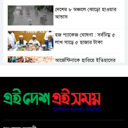
দেশের ৮ অঞ্চলে ঝোড়ো হাওয়ার
আভাস
হজ প্যাকেজ ঘোষণা : সর্বনিম্ন ৫
লাখ সাড়ে ৫ হাজার টাকা
আর্জেন্টিনাকে হারিয়ে ইতিহাসের
পাতায় একাধিক বিশ্বরেকর্ড গড়ল
স্পেন
রানার্সআপ হয়েও বীরের মর্যাদা,
আর্জেন্টিনায় সাধারণ ছুটি ঘোষণা
বরিশাল যাওযার পথে পথসভায়
বক্তব্য দেন ডা. শফিকুর রহমান