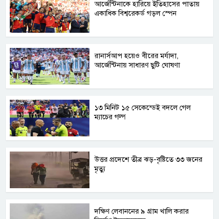
আর্জেন্টিনাকে হারিয়ে ইতিহাসের পাতায়
একাধিক বিশ্বরেকর্ড গড়ল স্পেন
রানার্সআপ হয়েও বীরের মর্যাদা,
আর্জেন্টিনায় সাধারণ ছুটি ঘোষণা
১৩ মিনিট ১৫ সেকেন্ডেই বদলে গেল
ম্যাচের গল্প
উত্তর প্রদেশে তীব্র ঝড়-বৃষ্টিতে ৩৩ জনের
মৃত্যু
দক্ষিণ লেবাননের ৯ গ্রাম খালি করার