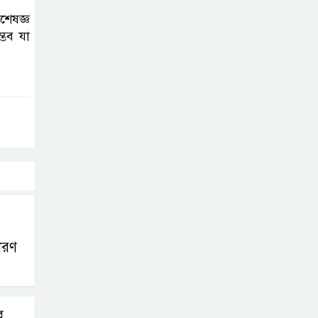
নিহত ২, আহত ১২
শেষজ্ঞ
্ভব যা
মধ্যপ্রাচ্যে যুক্তরাষ্ট্র-
ইরান পাল্টাপাল্টি
হামলা অব্যাহত,
উত্তেজনা আরও তীব্র
দেশকে আরো সবুজ
করে গড়ে তোলার
আহ্বান প্রধানমন্ত্রীর
ধারণ
র