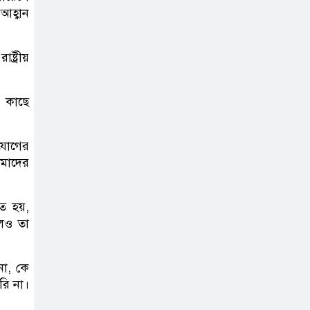
পাতায় একাধিক
হ্বান
বিশ্বরেকর্ড গড়ল স্পেন
্ট্রীয়
রানার্সআপ হয়েও
বীরের মর্যাদা,
আর্জেন্টিনায় সাধারণ
র কাছে
ছুটি ঘোষণা
িযোগের
বরিশাল যাওযার
আমাদের
পথে পথসভায়
বক্তব্য দেন ডা.
ৃত হয়,
শফিকুর রহমান
লেও তা
কনে নিয়ে ফেরার
না, কে
পথে মাইক্রোবাস
রি না।
খাদে পড়ে শিশুসহ