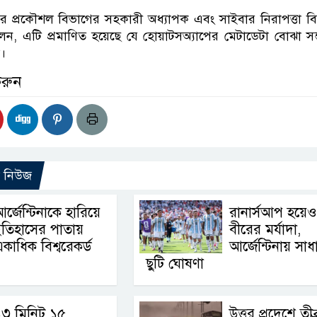
লয়ের প্রকৌশল বিভাগের সহকারী অধ্যাপক এবং সাইবার নিরাপত্তা বি
লেন, এটি প্রমাণিত হয়েছে যে হোয়াটসঅ্যাপের মেটাডেটা বোঝা সম
া।
করুন
ো নিউজ
র্জেন্টিনাকে হারিয়ে
রানার্সআপ হয়েও
ইতিহাসের পাতায়
বীরের মর্যাদা,
কাধিক বিশ্বরেকর্ড
আর্জেন্টিনায় সা
ছুটি ঘোষণা
১৩ মিনিট ১৫
উত্তর প্রদেশে তীব্