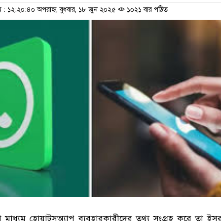
 ১২:২০:৪০ অপরাহ্ন, বুধবার, ১৮ জুন ২০২৫
১০২১ বার পঠিত
াধ্যম হোয়াটসঅ্যাপ ব্যবহারকারীদের তথ্য সংগ্রহ করে তা ইসর