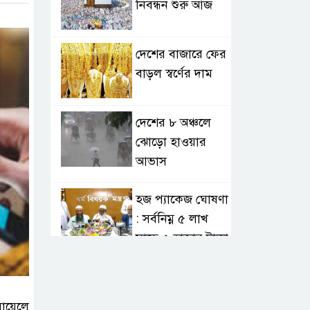
নিবন্ধন শুরু আজ
দেশের বাজারে ফের
বাড়ল স্বর্ণের দাম
দেশের ৮ অঞ্চলে
ঝোড়ো হাওয়ার
আভাস
হজ প্যাকেজ ঘোষণা
: সর্বনিম্ন ৫ লাখ
সাড়ে ৫ হাজার টাকা
আর্জেন্টিনাকে
হারিয়ে ইতিহাসের
ায়েলে