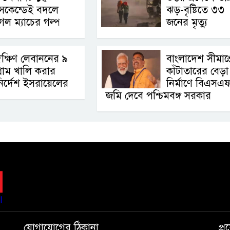
েকেন্ডেই বদলে
ঝড়-বৃষ্টিতে ৩৩
েল ম্যাচের গল্প
জনের মৃত্যু
ক্ষিণ লেবাননের ৯
বাংলাদেশ সীমান্ত
্রাম খালি করার
কাঁটাতারের বেড়া
ির্দেশ ইসরায়েলের
নির্মাণে বিএসএ
জমি দেবে পশ্চিমবঙ্গ সরকার
যোগাযোগের ঠিকানা
প্