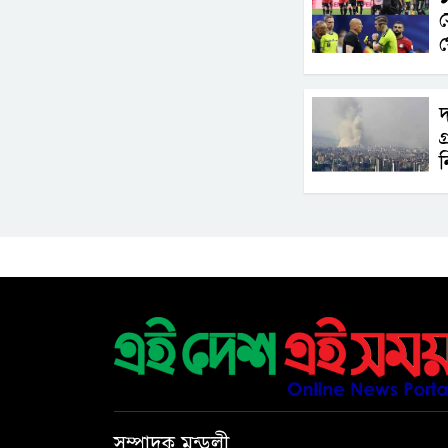
স
গ
দ
গ
ন
সম্পাদক মন্ডলী