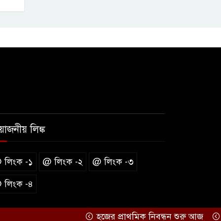
রয়োজনীয় লিঙ্ক
 লিংক -১
@ লিংক -২
@ লিংক -৩
 লিংক -৪
হজের প্রাথমিক নিবন্ধন শুরু আজ
দেশে