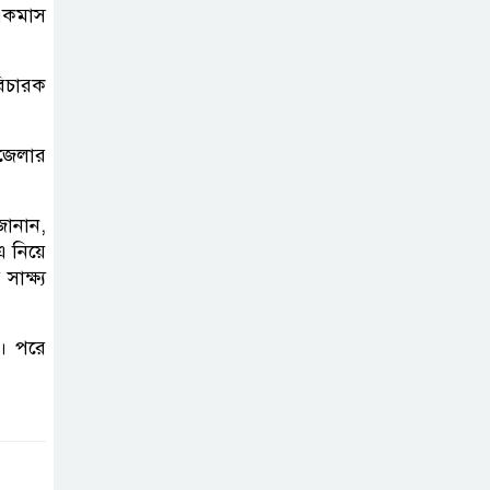
পাতায় একাধিক
একমাস
বিশ্বরেকর্ড গড়ল স্পেন
বিচারক
রানার্সআপ হয়েও
বীরের মর্যাদা,
পজেলার
আর্জেন্টিনায় সাধারণ
ছুটি ঘোষণা
জানান,
বরিশাল যাওযার
এ নিয়ে
াক্ষ্য
পথে পথসভায়
বক্তব্য দেন ডা.
শফিকুর রহমান
। পরে
কনে নিয়ে ফেরার
পথে মাইক্রোবাস
খাদে পড়ে শিশুসহ