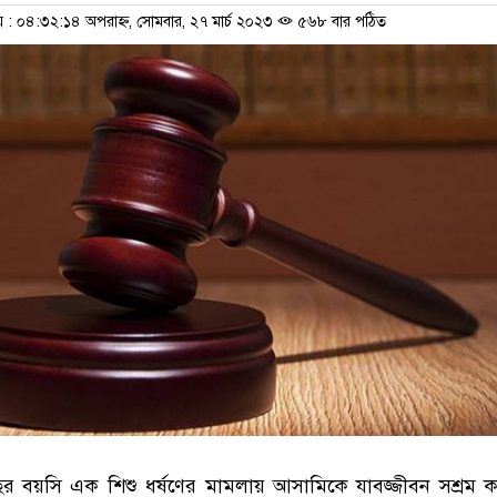
 ০৪:৩২:১৪ অপরাহ্ন, সোমবার, ২৭ মার্চ ২০২৩
৫৬৮ বার পঠিত
 বয়সি এক শিশু ধর্ষণের মামলায় আসামিকে যাবজ্জীবন সশ্রম কা