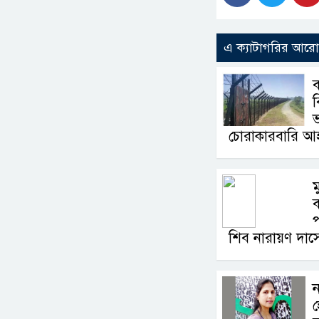
এ ক্যাটাগরির আর
ব
ব
ভ
চোরাকারবারি আ
ম
শিব নারায়ণ দাস
ন