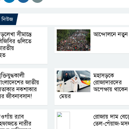
ো নিউজ
ড়লেখা সীমান্তে
আন্দোলনে নতুন 
িজিবির গুলিতে
ারতীয়
হত
ুক্তিযুদ্ধকালী
মহাসড়কে
বাংলাদেশের জাতীয়
রোজাদারদের
পতাকার নকশাকার
অপেক্ষায় থাকেন
ের জীবনাবসান!
মেয়র
ওগাঁয় র‌্যাব
রোজায় দাম বেড়
হেফাজতে নারীর
তেল-পেঁয়াজ-মস