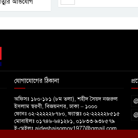
ৃত্যুর অভিযোগ
যোগাযোগের ঠিকানা
প্
অফিসঃ ১৮০-১৮১ (৮ম তলা), শহীদ সৈয়দ নজরুল
@
ইসলাম স্বরণী, বিজয়নগর, ঢাকা – ১০০০
ফোনঃ ০২-২২২২২৮৭৮০, ফ্যাক্সঃ ০২-২২২২২৮৫১৫
@
মোবাইলঃ ০১৭৪৬-৬৪১২৮১, ০১৮৩৩-৯৩৮৫৭৯
ই-মেইলঃ aideshaisomoy1977@gmail.com