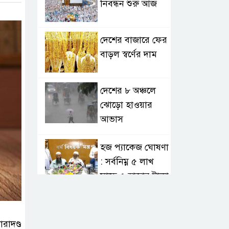
নিবন্ধন শুরু আজ
দেশের বাজারে ফের
বাড়ল স্বর্ণের দাম
দেশের ৮ অঞ্চলে
ঝোড়ো হাওয়ার
আভাস
হজ প্যাকেজ ঘোষণা
: সর্বনিম্ন ৫ লাখ
সাড়ে ৫ হাজার টাকা
আর্জেন্টিনাকে
হারিয়ে ইতিহাসের
রাদণ্ড