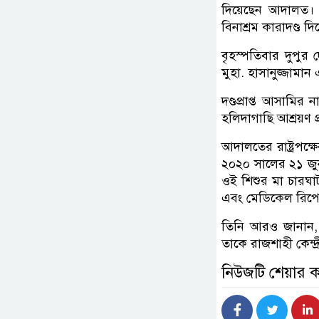
দিয়েছেন আদালত। 
বিনাশ্রম কারাদণ্ড দ
বৃহস্পতিবার দুপুর 
মুহা. হাসানুজ্জামা
দণ্ডপ্রাপ্ত আসাম
হলিদাগাছি আশ্রয়ণ প্
আদালতের রাষ্ট্রপক্
২০২০ সালের ২১ জুন
ওই শিশুর মা চারঘাট
এবং মেডিকেল রিপোর্
তিনি আরও জানান,
তাকে রাজশাহী কেন্দ
নিউজটি শেয়ার 