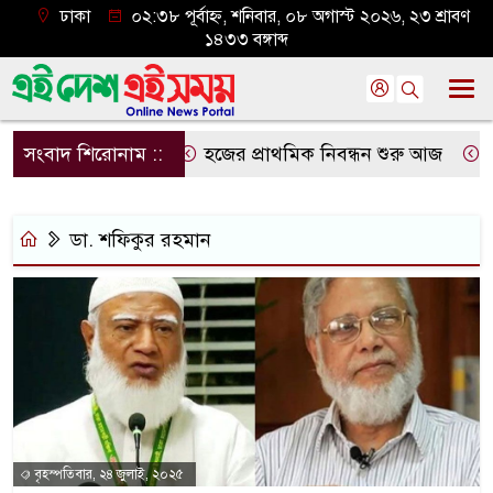
ঢাকা
০২:৩৮ পূর্বাহ্ন, শনিবার, ০৮ অগাস্ট ২০২৬, ২৩ শ্রাবণ
১৪৩৩ বঙ্গাব্দ
সংবাদ শিরোনাম ::
হজের প্রাথমিক নিবন্ধন শুরু আজ
দেশ
ডা. শফিকুর রহমান
বৃহস্পতিবার, ২৪ জুলাই, ২০২৫