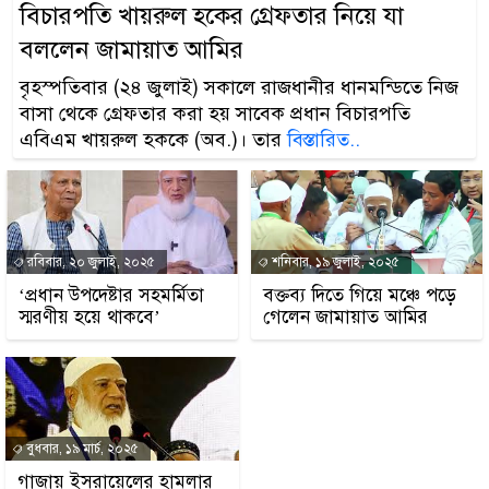
বিচারপতি খায়রুল হকের গ্রেফতার নিয়ে যা
বললেন জামায়াত আমির
বৃহস্পতিবার (২৪ জুলাই) সকালে রাজধানীর ধানমন্ডিতে নিজ
বাসা থেকে গ্রেফতার করা হয় সাবেক প্রধান বিচারপতি
এবিএম খায়রুল হককে (অব.)। তার
বিস্তারিত..
রবিবার, ২০ জুলাই, ২০২৫
শনিবার, ১৯ জুলাই, ২০২৫
‘প্রধান উপদেষ্টার সহমর্মিতা
বক্তব্য দিতে গিয়ে মঞ্চে পড়ে
স্মরণীয় হয়ে থাকবে’
গেলেন জামায়াত আমির
বুধবার, ১৯ মার্চ, ২০২৫
গাজায় ইসরায়েলের হামলার