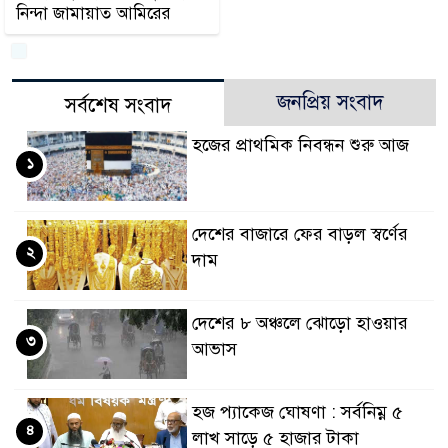
নিন্দা জামায়াত আমিরের
জনপ্রিয় সংবাদ
সর্বশেষ সংবাদ
হজের প্রাথমিক নিবন্ধন শুরু আজ
১
দেশের বাজারে ফের বাড়ল স্বর্ণের
২
দাম
দেশের ৮ অঞ্চলে ঝোড়ো হাওয়ার
৩
আভাস
হজ প্যাকেজ ঘোষণা : সর্বনিম্ন ৫
৪
লাখ সাড়ে ৫ হাজার টাকা