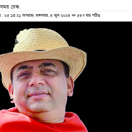
ময় ডেস্ক:
 ০৫:১৩:২১ অপরাহ্ন, মঙ্গলবার, ৪ জুন ২০২৪
৫৪৭ বার পঠিত