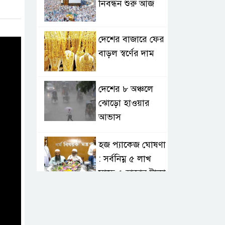
নিবন্ধন শুরু আজ
দেশের বাজারে ফের
বাড়ল স্বর্ণের দাম
দেশের ৮ অঞ্চলে
ঝোড়ো হাওয়ার
আভাস
হজ প্যাকেজ ঘোষণা
: সর্বনিম্ন ৫ লাখ
সাড়ে ৫ হাজার টাকা
আর্জেন্টিনাকে
হারিয়ে ইতিহাসের