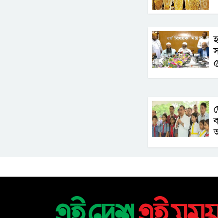
হ
স
৫
আ