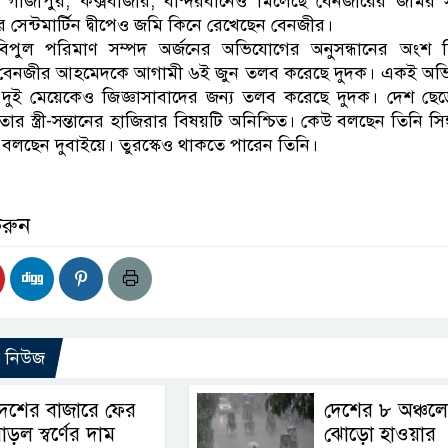
এরপর গাজীপুর, কক্সবাজার, বান্দরবানেও মিলেছে বেনজীরের জমির স
সেন্টমার্টিন দ্বীপেও জমি কিনে রেখেছেন বেনজীর।
 বিপুল পরিমাণ সম্পদ অর্জনের অভিযোগের অনুসন্ধানের অংশ 
্য বেনজীর আহমেদকে আগামী ৬ই জুন তলব করেছে দুদক। একই অভ
 ও দুই মেয়েকেও জিজ্ঞাসাবাদের জন্য তলব করেছে দুদক। দেশ ছে
র স্ত্রী-সন্তানের হাজিরার বিষয়টি অনিশ্চিত। কেউ বলছেন তিনি সিঙ্
লছেন দুবাইয়ে। তুরস্কেও থাকতে পারেন তিনি।
করুন
ো নিউজ
দেশের বাজারে ফের
দেশের ৮ অঞ্চলে
াড়ল স্বর্ণের দাম
ঝোড়ো হাওয়ার