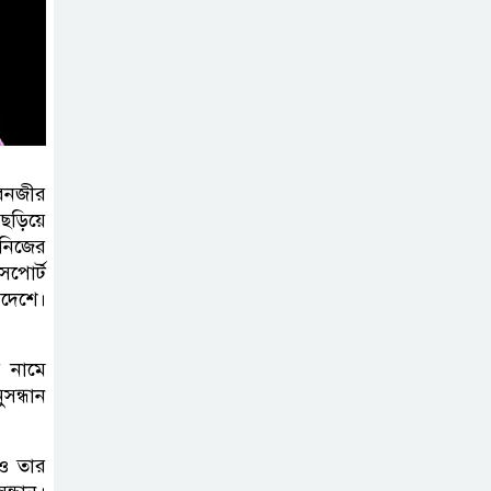
পাতায় একাধিক
বিশ্বরেকর্ড গড়ল স্পেন
রানার্সআপ হয়েও
বীরের মর্যাদা,
আর্জেন্টিনায় সাধারণ
ছুটি ঘোষণা
েনজীর
 ছড়িয়ে
 নিজের
বরিশাল যাওযার
সপোর্ট
পথে পথসভায়
িদেশে।
বক্তব্য দেন ডা.
শফিকুর রহমান
র নামে
সন্ধান
কনে নিয়ে ফেরার
পথে মাইক্রোবাস
খাদে পড়ে শিশুসহ
 ও তার