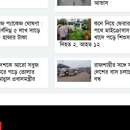
আভাস
জ প্যাকেজ ঘোষণা :
কনে নিয়ে ফেরার
র্বনিম্ন ৫ লাখ সাড়ে
পথে মাইক্রোবাস
 হাজার টাকা
খাদে পড়ে শিশুস
নিহত ২, আহত ১২
দেশকে আরো সবুজ
রাজশাহীর সঙ্গে 
করে গড়ে তোলার
দেশের বাস চলা
হ্বান প্রধানমন্ত্রীর
বন্ধ