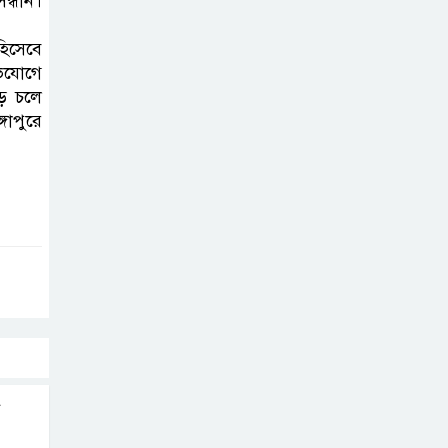
ন্ধান।
নিহত ২, আহত ১২
হিসেবে
মধ্যপ্রাচ্যে যুক্তরাষ্ট্র-
িযোগে
ইরান পাল্টাপাল্টি
ড়ে চলে
হামলা অব্যাহত,
গাপুরে
উত্তেজনা আরও তীব্র
দেশকে আরো সবুজ
করে গড়ে তোলার
আহ্বান প্রধানমন্ত্রীর