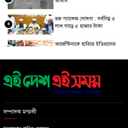
আভাস
হজ প্যাকেজ ঘোষণা : সর্বনিম্ন ৫
৪
লাখ সাড়ে ৫ হাজার টাকা
আর্জেন্টিনাকে হারিয়ে ইতিহাসের
৫
পাতায় একাধিক বিশ্বরেকর্ড গড়ল
স্পেন
রানার্সআপ হয়েও বীরের মর্যাদা,
৬
আর্জেন্টিনায় সাধারণ ছুটি ঘোষণা
বরিশাল যাওযার পথে পথসভায়
৭
বক্তব্য দেন ডা. শফিকুর রহমান
সম্পাদক মন্ডলী
কনে নিয়ে ফেরার পথে মাইক্রোবাস