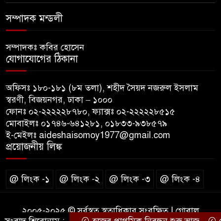
সম্পাদক মন্ডলী
সম্পাদকঃ কবির হোসেন
যোগাযোগের ঠিকানা
অফিসঃ ১৮০-১৮১ (৮ম তলা), শহীদ সৈয়দ নজরুল ইসলাম
স্বরণী, বিজয়নগর, ঢাকা – ১০০০
ফোনঃ ০২-২২২২২৮৭৮০, ফ্যাক্সঃ ০২-২২২২২৮৫১৫
মোবাইলঃ ০১৭৪৬-৬৪১২৮১, ০১৮৩৩-৯৩৮৫৭৯
ই-মেইলঃ aideshaisomoy1977@gmail.com
প্রয়োজনীয় লিঙ্ক
@ লিংক -১
@ লিংক -২
@ লিংক -৩
@ লিংক -৪
২০০৫-২০২৫ © সর্বস্বত্ব স্বত্বাধিকার সংরক্ষিত | গ্লোবাল