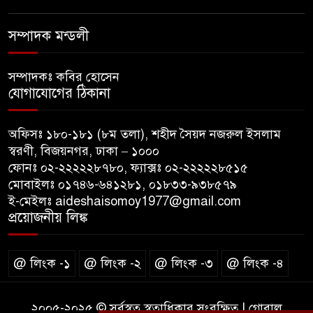
বরিশাল যাওযার পথে পথসভায়
বক্তব্য দেন ডা. শফিকুর রহমান
সম্পাদক মন্ডলী
কনে নিয়ে ফেরার পথে মাইক্রোবাস
সম্পাদকঃ কবির হোসেন
খাদে পড়ে শিশুসহ নিহত ২, আহত
যোগাযোগের ঠিকানা
১২
অফিসঃ ১৮০-১৮১ (৮ম তলা), শহীদ সৈয়দ নজরুল ইসলাম
মধ্যপ্রাচ্যে যুক্তরাষ্ট্র-ইরান পাল্টাপাল্টি
স্বরণী, বিজয়নগর, ঢাকা – ১০০০
হামলা অব্যাহত, উত্তেজনা আরও
ফোনঃ ০২-২২২২২৮৭৮০, ফ্যাক্সঃ ০২-২২২২২৮৫১৫
তীব্র
মোবাইলঃ ০১৭৪৬-৬৪১২৮১, ০১৮৩৩-৯৩৮৫৭৯
ই-মেইলঃ aideshaisomoy1977@gmail.com
দেশকে আরো সবুজ করে গড়ে
প্রয়োজনীয় লিঙ্ক
তোলার আহ্বান প্রধানমন্ত্রীর
@ লিংক -১
@ লিংক -২
@ লিংক -৩
@ লিংক -৪
২০০৫-২০২৫ © সর্বস্বত্ব স্বত্বাধিকার সংরক্ষিত | গ্লোবাল