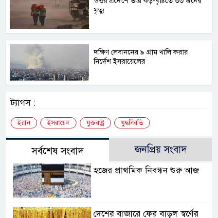
উত্তর প্রদেশে তীব্র ঝড়-বৃষ্টিতে ৩৩ জনের
মৃত্যু
দক্ষিণ লেবাননের ৯ গ্রাম খালি করার
নির্দেশ ইসরায়েলের
ট্যাগস :
ইরান
ইসরায়েল
যুক্তরাষ্ট্র
যুদ্ধবিরতি
জনপ্রিয় সংবাদ
সর্বশেষ সংবাদ
হজের প্রাথমিক নিবন্ধন শুরু আজ
দেশের বাজারে ফের বাড়ল স্বর্ণের