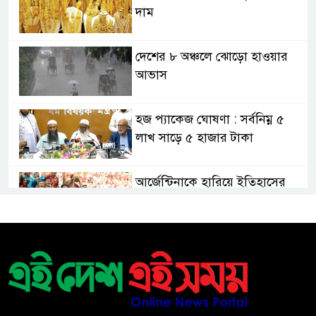
দাম
দেশের ৮ অঞ্চলে ঝোড়ো হাওয়ার
আভাস
হজ প্যাকেজ ঘোষণা : সর্বনিম্ন ৫
লাখ সাড়ে ৫ হাজার টাকা
আর্জেন্টিনাকে হারিয়ে ইতিহাসের
পাতায় একাধিক বিশ্বরেকর্ড গড়ল
স্পেন
রানার্সআপ হয়েও বীরের মর্যাদা,
আর্জেন্টিনায় সাধারণ ছুটি ঘোষণা