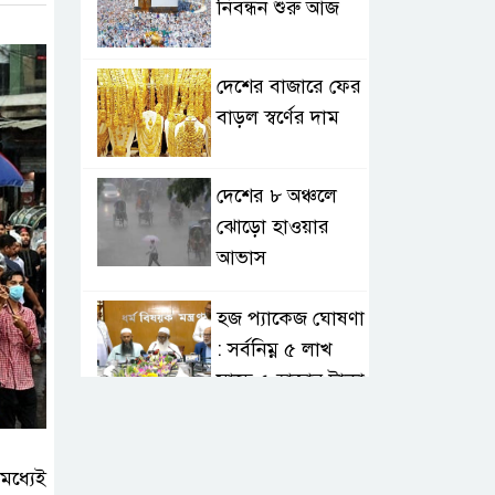
নিবন্ধন শুরু আজ
দেশের বাজারে ফের
বাড়ল স্বর্ণের দাম
দেশের ৮ অঞ্চলে
ঝোড়ো হাওয়ার
আভাস
হজ প্যাকেজ ঘোষণা
: সর্বনিম্ন ৫ লাখ
সাড়ে ৫ হাজার টাকা
আর্জেন্টিনাকে
হারিয়ে ইতিহাসের
মধ্যেই