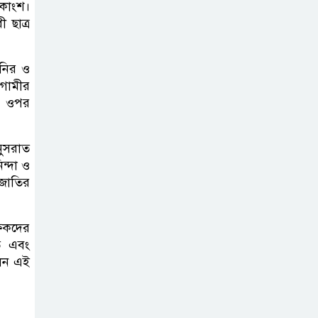
পাতায় একাধিক
একাংশ।
 ছাত্র
বিশ্বরেকর্ড গড়ল স্পেন
রানার্সআপ হয়েও
ানির ও
বীরের মর্যাদা,
আগামীর
ীর ওপর
আর্জেন্টিনায় সাধারণ
ছুটি ঘোষণা
নুসরাত
বরিশাল যাওযার
ন্দা ও
 জাতির
পথে পথসভায়
বক্তব্য দেন ডা.
শফিকুর রহমান
্ষকদের
তে এবং
কনে নিয়ে ফেরার
োলন এই
পথে মাইক্রোবাস
খাদে পড়ে শিশুসহ