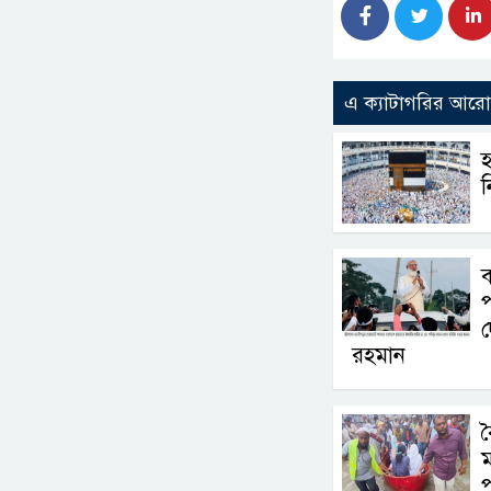
এ ক্যাটাগরির আর
হ
ন
প
দ
রহমান
ব
প