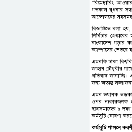
‘রিমেম্বারিং আওয়
গতকাল বুধবার সন্ধ্
আন্দোলনের সহসমন্
বিজ্ঞপ্তিতে বলা হয়
নির্বিচার গ্রেপ্তা
বাংলাদেশ গড়ার কার
ক্যাম্পাসের ভেতরে
এমনকি ঢাকা বিশ্ববি
জাহান চৌধুরীর গায়
প্রতিবাদ জানাচ্ছি
জন্য অত্যন্ত লজ্জাজ
এমন ভয়ানক অন্ধকার
ওপর ন্যক্কারজনক হ
ছাত্রসমাজের ৯ দফা
কর্মসূচি ঘোষণা কর
কর্মসূচি পালনে করণ