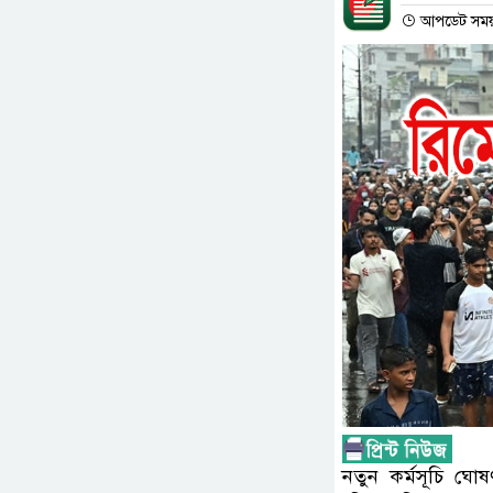
আপডেট সময় : 
নতুন কর্মসূচি ঘো