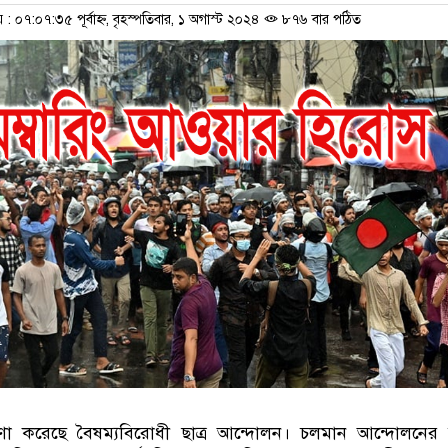
০৭:০৭:৩৫ পূর্বাহ্ন, বৃহস্পতিবার, ১ অগাস্ট ২০২৪
৮৭৬ বার পঠিত
ষণা করেছে বৈষম্যবিরোধী ছাত্র আন্দোলন। চলমান আন্দোলনের 