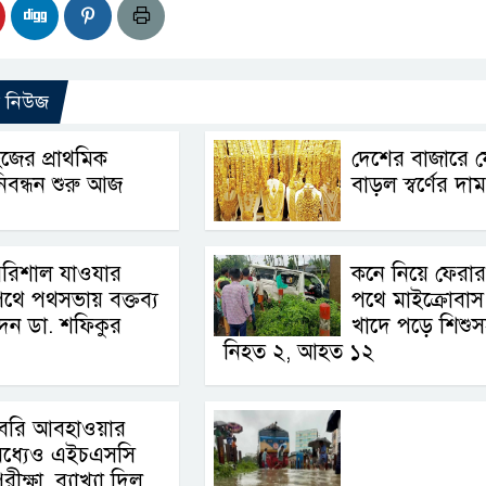
ো নিউজ
জের প্রাথমিক
দেশের বাজারে 
িবন্ধন শুরু আজ
বাড়ল স্বর্ণের দাম
বরিশাল যাওযার
কনে নিয়ে ফেরার
থে পথসভায় বক্তব্য
পথে মাইক্রোবাস
েন ডা. শফিকুর
খাদে পড়ে শিশুস
নিহত ২, আহত ১২
ৈরি আবহাওয়ার
মধ্যেও এইচএসসি
রীক্ষা, ব্যাখ্যা দিল