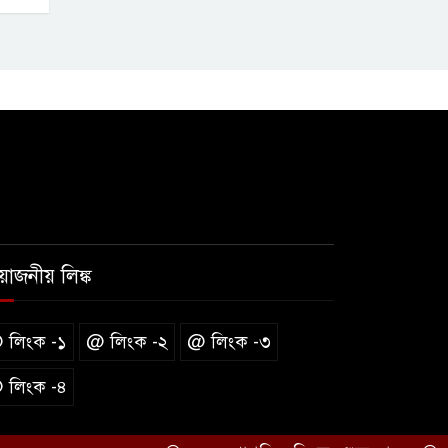
রয়োজনীয় লিঙ্ক
 লিংক -১
@ লিংক -২
@ লিংক -৩
 লিংক -৪