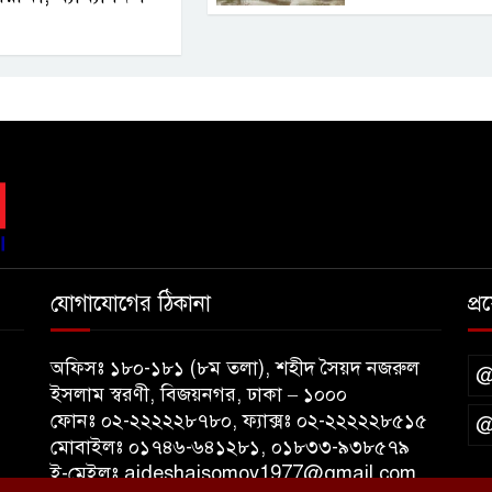
যোগাযোগের ঠিকানা
প্
অফিসঃ ১৮০-১৮১ (৮ম তলা), শহীদ সৈয়দ নজরুল
@
ইসলাম স্বরণী, বিজয়নগর, ঢাকা – ১০০০
ফোনঃ ০২-২২২২২৮৭৮০, ফ্যাক্সঃ ০২-২২২২২৮৫১৫
@
মোবাইলঃ ০১৭৪৬-৬৪১২৮১, ০১৮৩৩-৯৩৮৫৭৯
ই-মেইলঃ aideshaisomoy1977@gmail.com