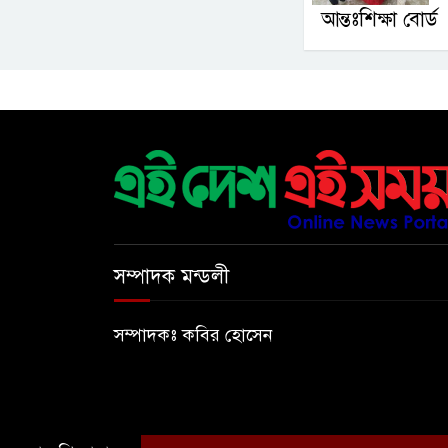
আন্তঃশিক্ষা বোর্ড
সম্পাদক মন্ডলী
সম্পাদকঃ কবির হোসেন