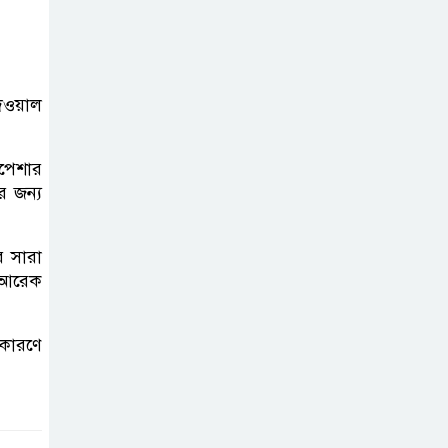
নিহত ২, আহত ১২
মধ্যপ্রাচ্যে যুক্তরাষ্ট্র-
ইরান পাল্টাপাল্টি
দেওয়াল
হামলা অব্যাহত,
উত্তেজনা আরও তীব্র
িপেশার
র জন্য
দেশকে আরো সবুজ
করে গড়ে তোলার
আহ্বান প্রধানমন্ত্রীর
র সারা
র আরেক
 কারণে