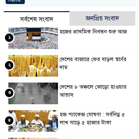
বিস্তারিত..
জনপ্রিয় সংবাদ
সর্বশেষ সংবাদ
হজের প্রাথমিক নিবন্ধন শুরু আজ
১
দেশের বাজারে ফের বাড়ল স্বর্ণের
২
দাম
দেশের ৮ অঞ্চলে ঝোড়ো হাওয়ার
৩
আভাস
হজ প্যাকেজ ঘোষণা : সর্বনিম্ন ৫
৪
লাখ সাড়ে ৫ হাজার টাকা