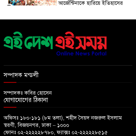
আর্জেন্টিনাকে হারিয়ে ইতিহাসের
৫
পাতায় একাধিক বিশ্বরেকর্ড গড়ল
স্পেন
রানার্সআপ হয়েও বীরের মর্যাদা,
৬
আর্জেন্টিনায় সাধারণ ছুটি ঘোষণা
বরিশাল যাওযার পথে পথসভায়
৭
বক্তব্য দেন ডা. শফিকুর রহমান
সম্পাদক মন্ডলী
কনে নিয়ে ফেরার পথে মাইক্রোবাস
সম্পাদকঃ কবির হোসেন
৮
খাদে পড়ে শিশুসহ নিহত ২, আহত
যোগাযোগের ঠিকানা
১২
অফিসঃ ১৮০-১৮১ (৮ম তলা), শহীদ সৈয়দ নজরুল ইসলাম
মধ্যপ্রাচ্যে যুক্তরাষ্ট্র-ইরান
৯
স্বরণী, বিজয়নগর, ঢাকা – ১০০০
পাল্টাপাল্টি হামলা অব্যাহত,
ফোনঃ ০২-২২২২২৮৭৮০, ফ্যাক্সঃ ০২-২২২২২৮৫১৫
উত্তেজনা আরও তীব্র