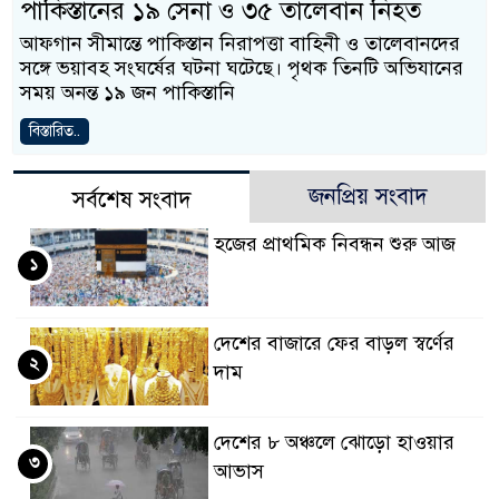
পাকিস্তানের ১৯ সেনা ও ৩৫ তালেবান নিহত
আফগান সীমান্তে পাকিস্তান নিরাপত্তা বাহিনী ও তালেবানদের
সঙ্গে ভয়াবহ সংঘর্ষের ঘটনা ঘটেছে। পৃথক তিনটি অভিযানের
সময় অনন্ত ১৯ জন পাকিস্তানি
বিস্তারিত..
জনপ্রিয় সংবাদ
সর্বশেষ সংবাদ
হজের প্রাথমিক নিবন্ধন শুরু আজ
১
দেশের বাজারে ফের বাড়ল স্বর্ণের
২
দাম
দেশের ৮ অঞ্চলে ঝোড়ো হাওয়ার
৩
আভাস